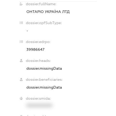
dossier.fullName:
ОНТАРІО УКРАЇНА ЛТД
dossier.opfSubType:
-
dossier.edrpo:
39986647
dossier.heads:
dossier.missingData
dossier.beneficiaries:
dossier.missingData
dossier.smida:
XXXXXXXXXX