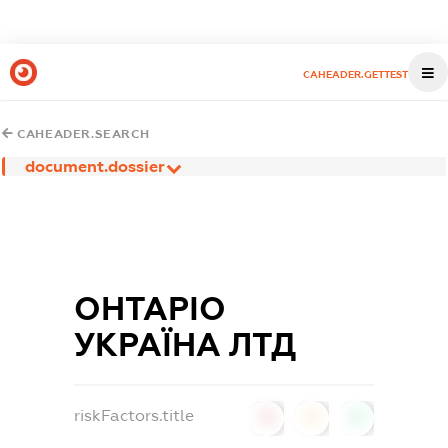
CAHEADER.GETTEST
CAHEADER.SEARCH
document.dossier
ОНТАРІО
УКРАЇНА ЛТД
riskFactors.title
0
0
0