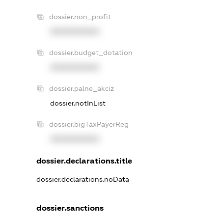
dossier.non_profit
XXXXXXXXXX
dossier.budget_dotation
XXXXXXXXXX
dossier.palne_akciz
dossier.notInList
dossier.bigTaxPayerReg
XXXXXXXXXX
dossier.declarations.title
dossier.declarations.noData
dossier.sanctions