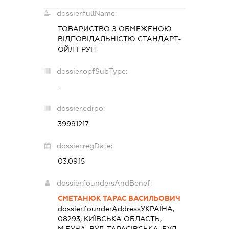
dossier.fullName:
ТОВАРИСТВО З ОБМЕЖЕНОЮ
ВІДПОВІДАЛЬНІСТЮ
СТАНДАРТ-
ОЙЛ ГРУП
dossier.opfSubType:
-
dossier.edrpo:
39991217
dossier.regDate:
03.09.15
dossier.foundersAndBenef:
СМЕТАНЮК ТАРАС ВАСИЛЬОВИЧ
dossier.founderAddress
УКРАЇНА,
08293, КИЇВСЬКА ОБЛАСТЬ,