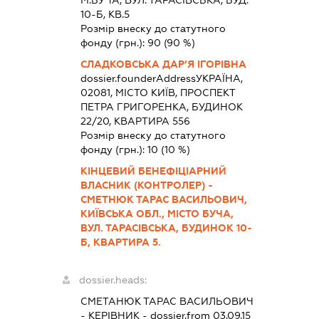
М.БУЧА, ВУЛ. ТАРАСІВСЬКА, БУД.
10-Б, КВ.5
Розмір внеску до статутного
фонду (грн.):
90
(90 %)
СЛАДКОВСЬКА ДАР’Я ІГОРІВНА
dossier.founderAddress
УКРАЇНА,
02081, МІСТО КИЇВ, ПРОСПЕКТ
ПЕТРА ГРИГОРЕНКА, БУДИНОК
22/20, КВАРТИРА 556
Розмір внеску до статутного
фонду (грн.):
10
(10 %)
КІНЦЕВИЙ БЕНЕФІЦІАРНИЙ
ВЛАСНИК (КОНТРОЛЕР) -
СМЕТНЮК ТАРАС ВАСИЛЬОВИЧ,
КИЇВСЬКА ОБЛ., МІСТО БУЧА,
ВУЛ. ТАРАСІВСЬКА, БУДИНОК 10-
Б, КВАРТИРА 5.
dossier.heads:
СМЕТАНЮК ТАРАС ВАСИЛЬОВИЧ
-
КЕРІВНИК
- dossier.from 03.09.15