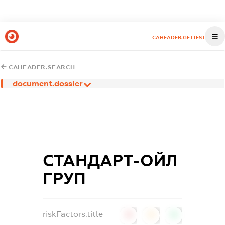
CAHEADER.GETTEST
CAHEADER.SEARCH
document.dossier
СТАНДАРТ-ОЙЛ
ГРУП
riskFactors.title
0
0
0