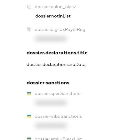
dossier.palne_akciz
dossier.notInList
dossier.bigTaxPayerReg
XXXXXXXXXX
dossier.declarations.title
dossier.declarations.noData
dossier.sanctions
dossier.specSanctions
XXXXXXXXXX
dossier.rnboSanctions
XXXXXXXXXX
dossier.amkuBlackList