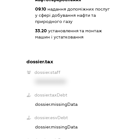
09.10
надання допоміжних послуг
у сфері добування нафти та
природного газу
33.20
установлення та монтаж
машин і устатковання
dossier.tax
dossier.staff
XXXXXXXXXX
dossier.taxDebt
dossier.missingData
dossier.esvDebt
dossier.missingData