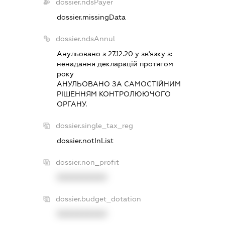
dossier.ndsPayer
dossier.missingData
dossier.ndsAnnul
Анульовано з 27.12.20 у зв'язку з:
ненадання декларацiй протягом
року
АНУЛЬОВАНО ЗА САМОСТIЙНИМ
РIШЕННЯМ КОНТРОЛЮЮЧОГО
ОРГАНУ.
dossier.single_tax_reg
dossier.notInList
dossier.non_profit
XXXXXXXXXX
dossier.budget_dotation
XXXXXXXXXX