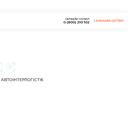
caHeader.contact
CAHEADER.GETTEST
0 (800) 210 102
0
О
АВТОІНТЕРЛОГІСТІК