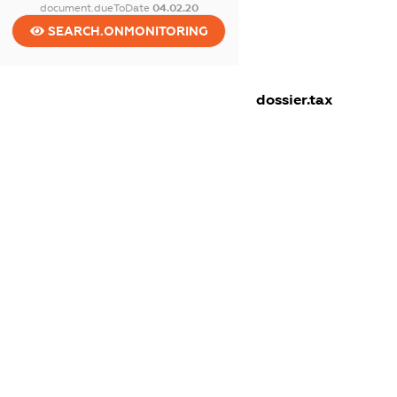
document.dueToDate
04.02.20
SEARCH.ONMONITORING
dossier.tax
dossier.staff
dossier.taxDebt
dossier.esvDebt
dossier.ndsPayer
dossier.ndsAnnul
dossier.single_tax