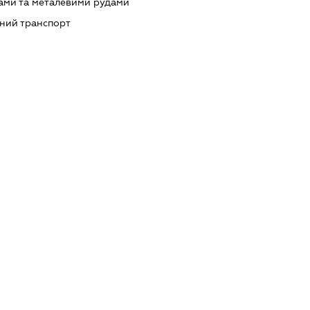
лами та металевими рудами
ний транспорт
ку з:
лiквiдацiя банкрута
IЙНИМ РIШЕННЯМ КОНТРОЛЮЮЧОГО