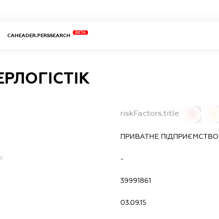
BETA
CAHEADER.PERSSEARCH
ЕРЛОГІСТІК
riskFactors.title
0
0
ПРИВАТНЕ ПІДПРИЄМСТВ
:
-
39991861
03.09.15