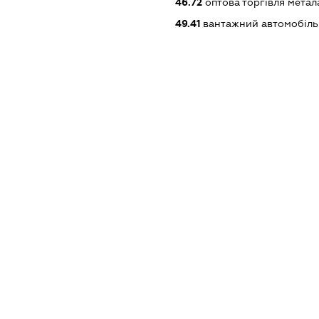
46.72
оптова торгівля мета
49.41
вантажний автомобіль
XXXXXXXXXX
dossier.missingData
dossier.missingData
dossier.missingData
Анульовано з 28.10.19 у зв'яз
АНУЛЬОВАНО ЗА САМОСТ
ОРГАНУ.
_reg
dossier.notInList