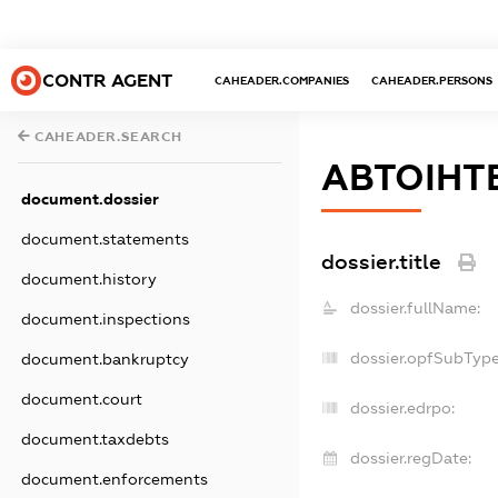
CONTR AGENT
CAHEADER.COMPANIES
CAHEADER.PERSONS
CAHEADER.SEARCH
АВТОІНТ
document.dossier
document.statements
dossier.title
document.history
dossier.fullName:
document.inspections
dossier.opfSubType
document.bankruptcy
document.court
dossier.edrpo:
document.taxdebts
dossier.regDate:
document.enforcements