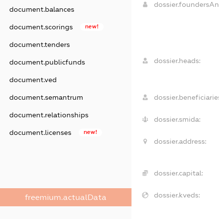
dossier.foundersA
document.balances
document.scorings
new!
document.tenders
dossier.heads:
document.publicfunds
document.ved
document.semantrum
dossier.beneficiarie
document.relationships
dossier.smida:
document.licenses
new!
dossier.address:
dossier.capital:
dossier.kveds:
freemium.actualData