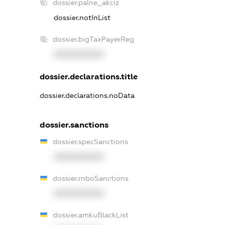
dossier.palne_akciz
dossier.notInList
dossier.bigTaxPayerReg
XXXXXXXXXX
dossier.declarations.title
dossier.declarations.noData
dossier.sanctions
dossier.specSanctions
XXXXXXXXXX
dossier.rnboSanctions
XXXXXXXXXX
dossier.amkuBlackList