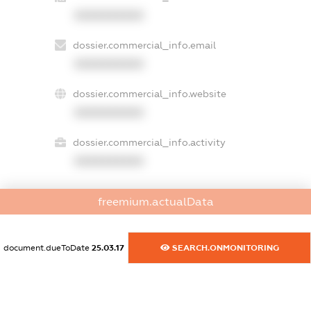
XXXXXXXXXX
dossier.commercial_info.email
XXXXXXXXXX
dossier.commercial_info.website
XXXXXXXXXX
dossier.commercial_info.activity
XXXXXXXXXX
freemium.actualData
freemium.exampleText_1
freemium.exampleText_2
freemium.anonymousPerSearch2
document.dueToDate
25.03.17
SEARCH.ONMONITORING
FREEMIUM.DETAILS
FREEMIUM.REGISTER