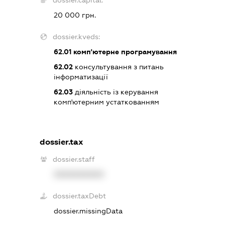
dossier.capital:
20 000 грн.
dossier.kveds:
62.01
комп'ютерне програмування
62.02
консультування з питань
інформатизації
62.03
діяльність із керування
комп'ютерним устаткованням
dossier.tax
dossier.staff
XXXXXXXXXX
dossier.taxDebt
dossier.missingData