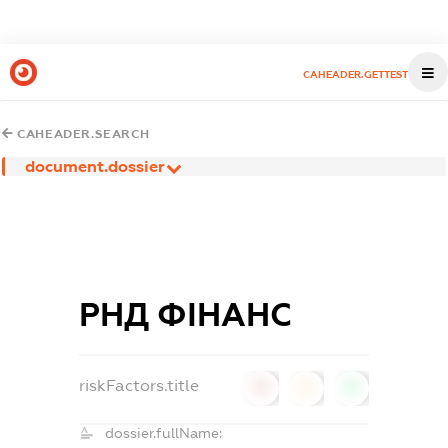
CAHEADER.GETTEST
CAHEADER.SEARCH
document.dossier
РНД ФІНАНС
riskFactors.title
0
0
0
dossier.fullName: