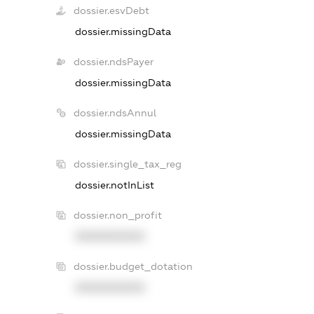
dossier.esvDebt
dossier.missingData
dossier.ndsPayer
dossier.missingData
dossier.ndsAnnul
dossier.missingData
dossier.single_tax_reg
dossier.notInList
dossier.non_profit
XXXXXXXXXX
dossier.budget_dotation
XXXXXXXXXX