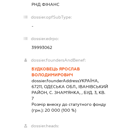
РНД ФІНАНС
dossier.opfSubType:
-
dossier.edrpo:
39993062
dossier.foundersAndBenef:
БУДКОВЕЦЬ ЯРОСЛАВ
ВОЛОДИМИРОВИЧ
dossier.founderAddress
УКРАЇНА,
67211, ОДЕСЬКА ОБЛ., IВАНIВСЬКИЙ
РАЙОН, С. ЗНАМ'ЯНКА, , БУД. 3, КВ.
7
Розмір внеску до статутного фонду
(грн.):
20 000
(100 %)
dossier.heads: