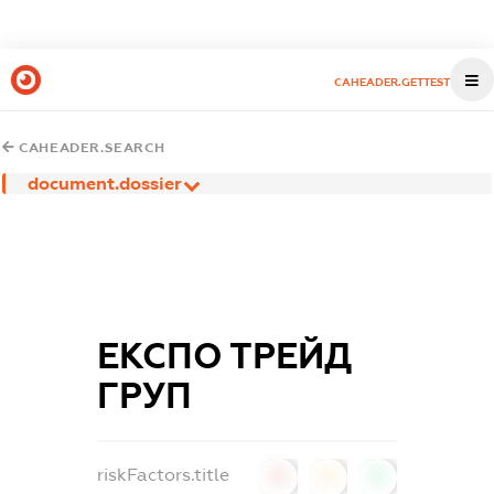
CAHEADER.GETTEST
CAHEADER.SEARCH
document.dossier
ЕКСПО ТРЕЙД
ГРУП
riskFactors.title
0
0
0