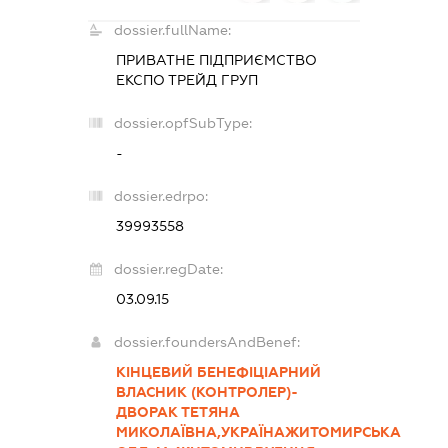
dossier.fullName:
ПРИВАТНЕ ПІДПРИЄМСТВО
ЕКСПО ТРЕЙД ГРУП
dossier.opfSubType:
-
dossier.edrpo:
39993558
dossier.regDate:
03.09.15
dossier.foundersAndBenef:
КІНЦЕВИЙ БЕНЕФІЦІАРНИЙ
ВЛАСНИК (КОНТРОЛЕР)-
ДВОРАК ТЕТЯНА
МИКОЛАЇВНА,УКРАЇНАЖИТОМИРСЬКА