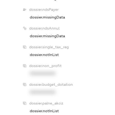
dossier.ndsPayer
dossier.missingData
dossier.ndsAnnul
dossier.missingData
dossier.single_tax_reg
dossier.notInList
dossier.non_profit
XXXXXXXXXX
dossier.budget_dotation
XXXXXXXXXX
dossier.palne_akciz
dossier.notInList