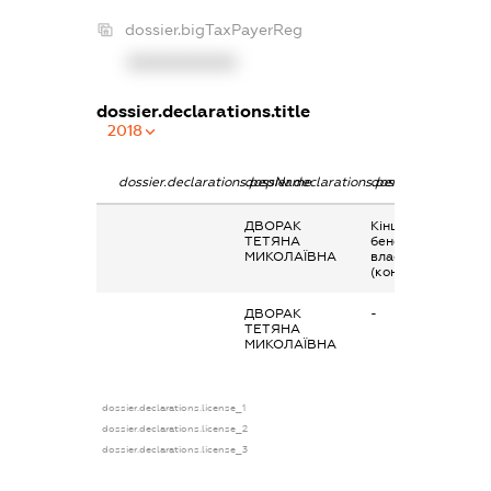
dossier.bigTaxPayerReg
XXXXXXXXXX
dossier.declarations.title
2018
dossier.declarations.pepName
dossier.declarations.personName
dossier.declaratio
ДВОРАК
Кінцевий
ТЕТЯНА
бенефіціарний
МИКОЛАЇВНА
власник
(контролер)
ДВОРАК
-
ТЕТЯНА
МИКОЛАЇВНА
dossier.declarations.license_1
dossier.declarations.license_2
dossier.declarations.license_3