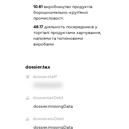
10.61
виробництво продуктів
борошномельно-круп'яної
промисловості
46.17
діяльність посередників у
торгівлі продуктами харчування,
напоями та тютюновими
виробами
dossier.tax
dossier.staff
XXXXXXXXXX
dossier.taxDebt
dossier.missingData
dossier.esvDebt
dossier.missingData