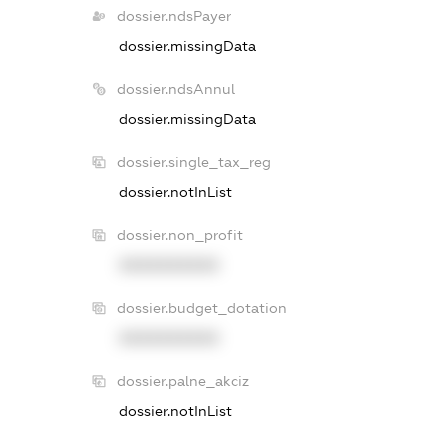
dossier.ndsPayer
dossier.missingData
dossier.ndsAnnul
dossier.missingData
dossier.single_tax_reg
dossier.notInList
dossier.non_profit
XXXXXXXXXX
dossier.budget_dotation
XXXXXXXXXX
dossier.palne_akciz
dossier.notInList