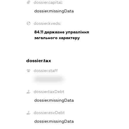
dossier.capital:
dossier.missingData
dossier.kveds:
84.11
державне управління
загального характеру
dossier.tax
dossier.staff
XXXXXXXXXX
dossier.taxDebt
dossier.missingData
dossier.esvDebt
dossier.missingData