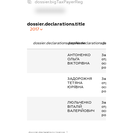
dossier.bigTaxPayerReg
XXXXXXXXXX
dossier.declarations.title
2017
dossier.declarations.pepName
dossier.declarations.personName
dossier.declaratio
АНТОНЕНКО
Заробітна плата
ОЛЬГА
отримана за
ВІКТОРІВНА
основним місцем
роботи
ЗАДОРОЖНЯ
Заробітна плата
ТЕТЯНА
отримана за
ЮРІЇВНА
основним місцем
роботи
ЛЮЛЬЧЕНКО
Заробітна плата
ВІТАЛІЙ
отримана за
ВАЛЕРІЙОВИЧ
основним місцем
роботи
dossier.declarations.license_1