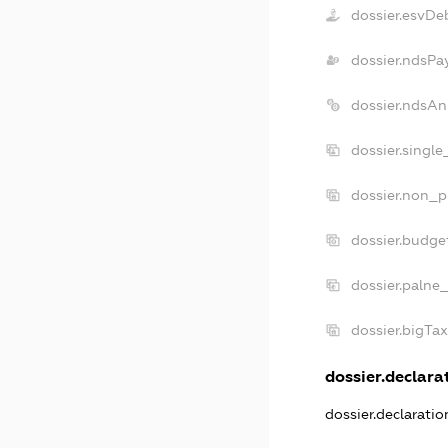
dossier.esvDe
dossier.ndsPa
dossier.ndsAn
dossier.singl
dossier.non_p
dossier.budge
dossier.palne
dossier.bigTa
dossier.declarat
dossier.declarati