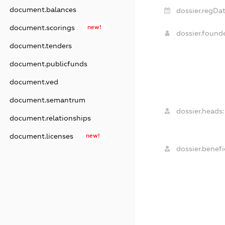
document.balances
dossier.regDat
document.scorings
new!
dossier.foun
document.tenders
document.publicfunds
document.ved
document.semantrum
dossier.heads:
document.relationships
document.licenses
new!
dossier.benefic