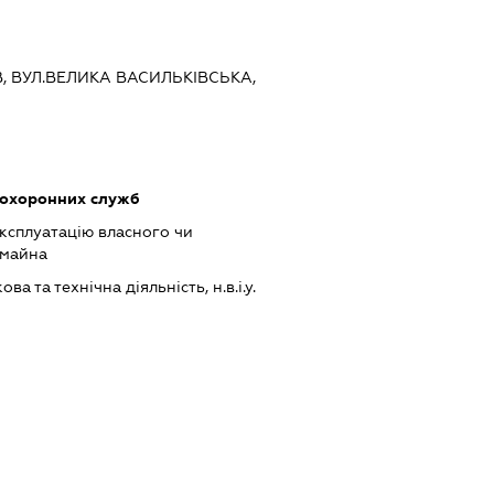
ЇВ, ВУЛ.ВЕЛИКА ВАСИЛЬКІВСЬКА,
 охоронних служб
ксплуатацію власного чи
 майна
а та технічна діяльність, н.в.і.у.