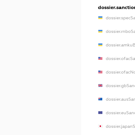
dossier.sanctio
dossier.specS
dossier.rnboS
dossier.amkuB
dossier.ofacS
dossier.ofac
dossier.gbSan
dossier.ausSa
dossier.euSan
dossier.japan