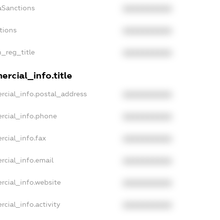
aSanctions
XXXXXXXXXX
tions
XXXXXXXXXX
n_reg_title
XXXXXXXXXX
rcial_info.title
rcial_info.postal_address
XXXXXXXXXX
rcial_info.phone
XXXXXXXXXX
rcial_info.fax
XXXXXXXXXX
rcial_info.email
XXXXXXXXXX
rcial_info.website
XXXXXXXXXX
cial_info.activity
XXXXXXXXXX