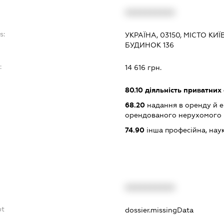
XXXXXXXXXX
s:
УКРАЇНА, 03150, МІСТО КИ
БУДИНОК 136
:
14 616 грн.
80.10
діяльність приватних
68.20
надання в оренду й е
орендованого нерухомого
74.90
інша професійна, науков
XXXXXXXXXX
bt
dossier.missingData