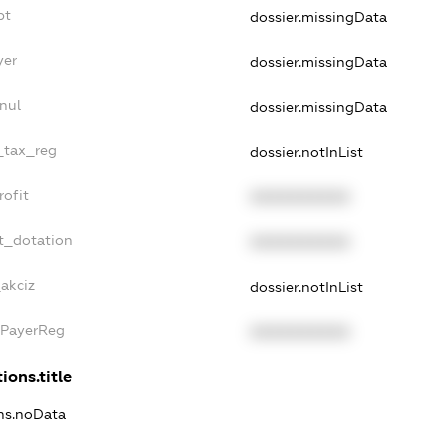
bt
dossier.missingData
yer
dossier.missingData
nul
dossier.missingData
e_tax_reg
dossier.notInList
rofit
XXXXXXXXXX
t_dotation
XXXXXXXXXX
_akciz
dossier.notInList
xPayerReg
XXXXXXXXXX
ions.title
ons.noData