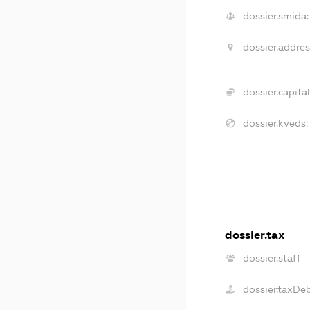
dossier.smida:
dossier.addres
dossier.capital
dossier.kveds:
dossier.tax
dossier.staff
dossier.taxDe