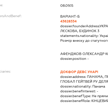
e:
08.09.15
dersAndBenef:
ВАРІАНТ-Б
43628334
dossier.founderAddress
УКРА
ЛЄСКОВА, БУДИНОК 3
statements.nationality:
Укра
Розмір внеску до статутног
АФЕНДІКОВ ОЛЕКСАНДР 
dossier.position -
iaries:
ДОКФОР ДЕВС УНАРІ
dossier.address:
ПАНАМА, П
ГЛОБАЛ ГЕЙТВЕЙ РУ ДЕЛЯ 
dossier.nationality:
Панама
dossier.benefInterest:
-
dossier.benefType:
Не прями
dossier.benefRole:
КІНЦЕВИ