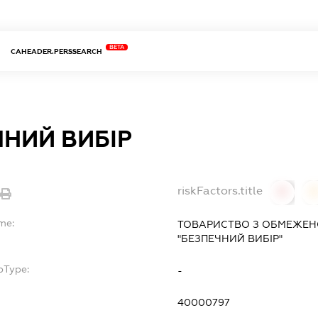
BETA
CAHEADER.PERSSEARCH
ЧНИЙ ВИБІР
riskFactors.title
0
me:
ТОВАРИСТВО З ОБМЕЖЕН
"БЕЗПЕЧНИЙ ВИБІР"
bType:
-
40000797