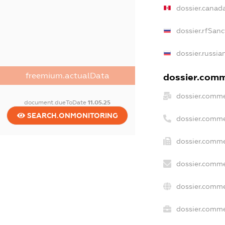
dossier.canad
dossier.rfSanc
dossier.russia
freemium.actualData
dossier.comme
dossier.comme
document.dueToDate
11.05.25
SEARCH.ONMONITORING
dossier.comme
dossier.comme
dossier.comme
dossier.comme
dossier.commer