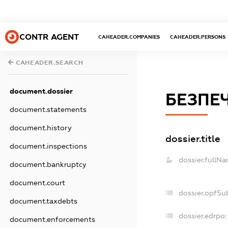
CONTR AGENT
CAHEADER.COMPANIES
CAHEADER.PERSONS
CAHEADER.SEARCH
document.dossier
БЕЗПЕ
document.statements
document.history
dossier.title
document.inspections
dossier.fullNa
document.bankruptcy
document.court
dossier.opfSu
document.taxdebts
dossier.edrpo:
document.enforcements