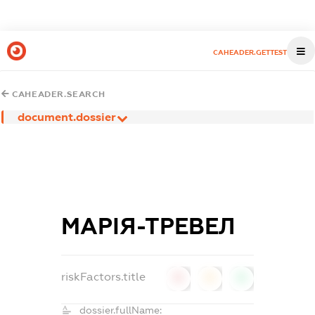
CAHEADER.GETTEST
CAHEADER.SEARCH
document.dossier
МАРІЯ-ТРЕВЕЛ
riskFactors.title
0
0
0
dossier.fullName: