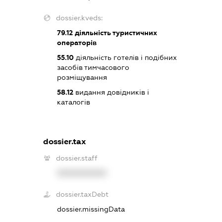
dossier.kveds:
79.12
діяльність туристичних
операторів
55.10
діяльність готелів і подібних
засобів тимчасового
розміщування
58.12
видання довідників і
каталогів
dossier.tax
dossier.staff
XXXXXXXXXX
dossier.taxDebt
dossier.missingData