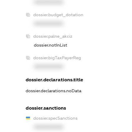
XXXXXXXXXX
dossier.budget_dotation
XXXXXXXXXX
dossier.palne_akciz
dossier.notInList
dossier.bigTaxPayerReg
XXXXXXXXXX
dossier.declarations.title
dossier.declarations.noData
dossier.sanctions
dossier.specSanctions
XXXXXXXXXX