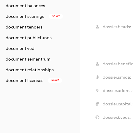
document.balances
document.scorings
new!
dossier.heads:
document.tenders
document.publicfunds
document.ved
document.semantrum
dossier.benefic
document.relationships
dossier.smida:
document.licenses
new!
dossier.address
dossier.capital:
dossier.kveds: