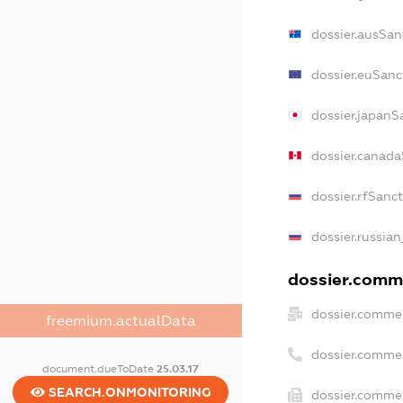
dossier.ausSan
dossier.euSanc
dossier.japanS
dossier.canad
dossier.rfSanc
dossier.russian
dossier.comme
dossier.commer
freemium.actualData
dossier.comme
document.dueToDate
25.03.17
SEARCH.ONMONITORING
dossier.commer