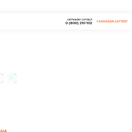
caHeader.contact
CAHEADER.GETTEST
0 (800) 210 102
0
ВНА