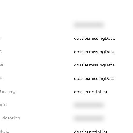
XXXXXXXXXX
t
dossier.missingData
t
dossier.missingData
er
dossier.missingData
nul
dossier.missingData
_tax_reg
dossier.notInList
ofit
XXXXXXXXXX
t_dotation
XXXXXXXXXX
akciz
dossier.notInList