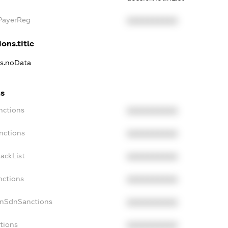
xPayerReg
XXXXXXXXXX
ons.title
ns.noData
ns
nctions
XXXXXXXXXX
nctions
XXXXXXXXXX
ackList
XXXXXXXXXX
nctions
XXXXXXXXXX
onSdnSanctions
XXXXXXXXXX
tions
XXXXXXXXXX