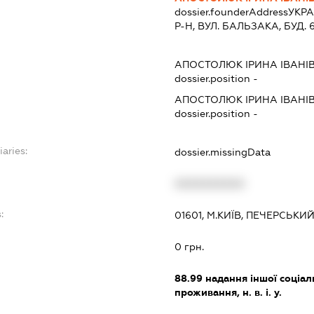
dossier.founderAddress
УКРА
Р-Н, ВУЛ. БАЛЬЗАКА, БУД. 6
АПОСТОЛЮК ІРИНА ІВАНІ
dossier.position -
АПОСТОЛЮК ІРИНА ІВАНІ
dossier.position -
iaries:
dossier.missingData
XXXXXXXXXX
:
01601, М.КИЇВ, ПЕЧЕРСЬКИЙ
0 грн.
88.99
надання іншої соціал
проживання, н. в. і. у.