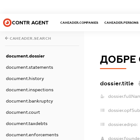
CONTR AGENT
CAHEADER.COMPANIES
CAHEADER.PERSONS
CAHEADER.SEARCH
document.dossier
ДОБРЕ 
document.statements
document.history
dossier.title
document.inspections
dossier.fullNa
document.bankruptcy
dossier.opfSub
document.court
document.taxdebts
dossier.edrpo:
document.enforcements
dossier.found