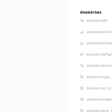
dossier.tax
dossier.staff
dossier.taxDeb
dossier.esvDeb
dossier.ndsPay
dossier.ndsAn
dossier.single
dossier.non_pr
dossier.budge
dossier.palne_