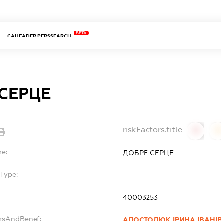
BETA
CAHEADER.PERSSEARCH
СЕРЦЕ
riskFactors.title
0
0
me:
ДОБРЕ СЕРЦЕ
Type:
-
40003253
ersAndBenef:
АПОСТОЛЮК ІРИНА ІВАНІ