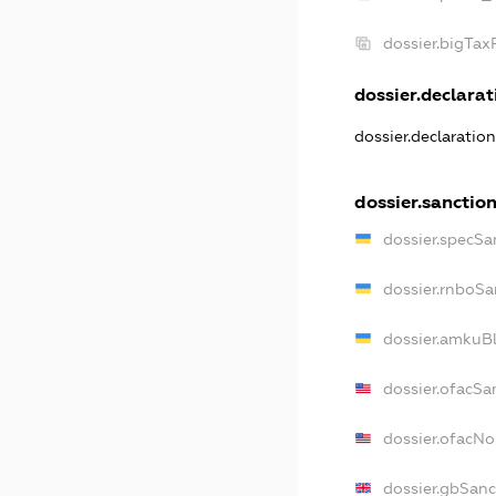
dossier.bigTa
dossier.declarati
dossier.declaratio
dossier.sanctio
dossier.specSa
dossier.rnboSa
dossier.amkuBl
dossier.ofacSa
dossier.ofacN
dossier.gbSanc