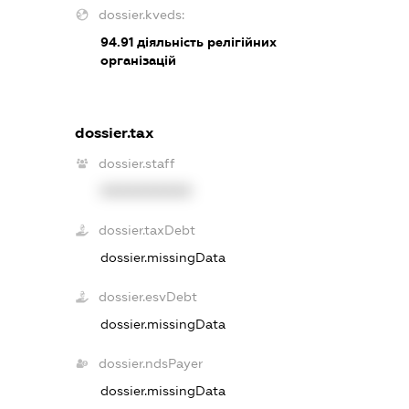
dossier.kveds:
94.91
діяльність релігійних
організацій
dossier.tax
dossier.staff
XXXXXXXXXX
dossier.taxDebt
dossier.missingData
dossier.esvDebt
dossier.missingData
dossier.ndsPayer
dossier.missingData