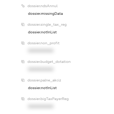
dossier.ndsAnnul
dossier.missingData
dossier.single_tax_reg
dossier.notInList
dossier.non_profit
XXXXXXXXXX
dossier.budget_dotation
XXXXXXXXXX
dossier.palne_akciz
dossier.notInList
dossier.bigTaxPayerReg
XXXXXXXXXX