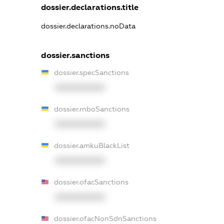
dossier.declarations.title
dossier.declarations.noData
dossier.sanctions
dossier.specSanctions
XXXXXXXXXX
dossier.rnboSanctions
XXXXXXXXXX
dossier.amkuBlackList
XXXXXXXXXX
dossier.ofacSanctions
XXXXXXXXXX
dossier.ofacNonSdnSanctions