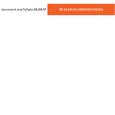
XXXXXXXXXX
document.dueToDate
25.03.17
SEARCH.ONMONITORING
dossier.commercial_info.activity
XXXXXXXXXX
freemium.exampleText_1
freemium.exampleText_2
freemium.anonymousPerSearch2
FREEMIUM.DETAILS
FREEMIUM.REGISTER