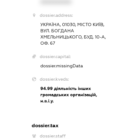
XXXXXXXXXX
dossier.address:
УКРАЇНА, 01030, МІСТО КИЇВ,
ВУЛ. БОГДАНА
ХМЕЛЬНИЦЬКОГО, БУД. 10-А,
ОФ. 67
dossier.capital:
dossier.missingData
dossier.kveds:
94.99
діяльність інших
громадських організацій,
н.в.і.у.
dossier.tax
dossier.staff