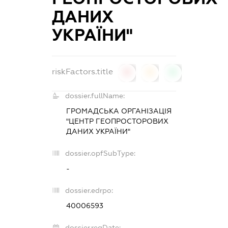
ДАНИХ
УКРАЇНИ"
riskFactors.title
0
0
0
dossier.fullName:
ГРОМАДСЬКА ОРГАНІЗАЦІЯ
"ЦЕНТР ГЕОПРОСТОРОВИХ
ДАНИХ УКРАЇНИ"
dossier.opfSubType:
-
dossier.edrpo:
40006593
dossier.regDate: