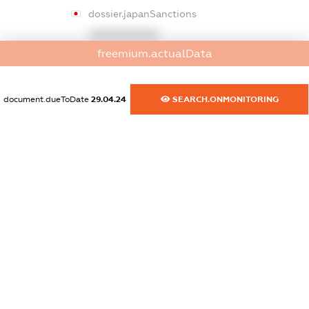
dossier.japanSanctions
XXXXXXXXXX
freemium.actualData
dossier.canadaSanctions
XXXXXXXXXX
document.dueToDate
29.04.24
SEARCH.ONMONITORING
dossier.rfSanctions
XXXXXXXXXX
dossier.russian_reg_title
XXXXXXXXXX
dossier.commercial_info.title
dossier.commercial_info.postal_address
XXXXXXXXXX
dossier.commercial_info.phone