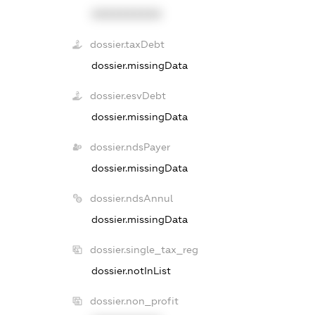
XXXXXXXXXX
dossier.taxDebt
dossier.missingData
dossier.esvDebt
dossier.missingData
dossier.ndsPayer
dossier.missingData
dossier.ndsAnnul
dossier.missingData
dossier.single_tax_reg
dossier.notInList
dossier.non_profit