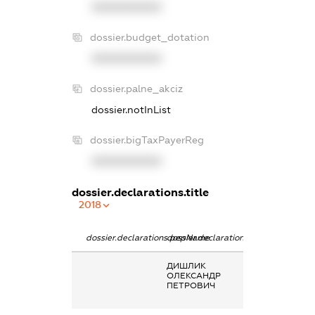
XXXXXXXXXX
dossier.budget_dotation
XXXXXXXXXX
dossier.palne_akciz
dossier.notInList
dossier.bigTaxPayerReg
XXXXXXXXXX
dossier.declarations.title
2018
dossier.declarations.pepName
dossier.declarations.personName
dossier.declarat
ДИШЛИК
Членство суб’єк
ОЛЕКСАНДР
декларування 
ПЕТРОВИЧ
організаціях та 
органах