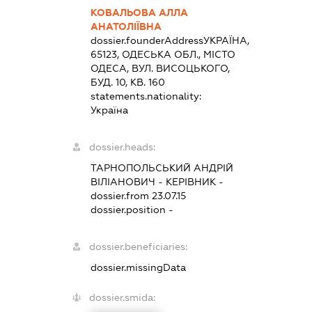
КОВАЛЬОВА АЛЛА
АНАТОЛІЇВНА
dossier.founderAddress
УКРАЇНА,
65123, ОДЕСЬКА ОБЛ., МІСТО
ОДЕСА, ВУЛ. ВИСОЦЬКОГО,
БУД. 10, КВ. 160
statements.nationality:
Україна
dossier.heads:
ТАРНОПОЛЬСЬКИЙ АНДРІЙ
ВІЛІАНОВИЧ
-
КЕРІВНИК
-
dossier.from 23.07.15
dossier.position -
dossier.beneficiaries:
dossier.missingData
dossier.smida: