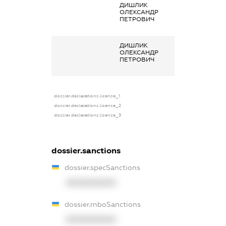
ДИШЛИК
Членство суб’єк
ОЛЕКСАНДР
декларування 
ПЕТРОВИЧ
організаціях та 
органах
ДИШЛИК
Членство суб’єк
ОЛЕКСАНДР
декларування 
ПЕТРОВИЧ
організаціях та 
органах
dossier.declarations.license_1
dossier.declarations.license_2
dossier.declarations.license_3
dossier.sanctions
dossier.specSanctions
XXXXXXXXXX
dossier.rnboSanctions
XXXXXXXXXX