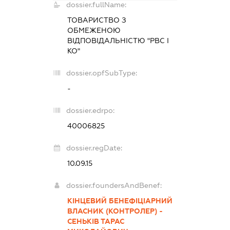
dossier.fullName:
ТОВАРИСТВО З
ОБМЕЖЕНОЮ
ВІДПОВІДАЛЬНІСТЮ "РВС І
КО"
dossier.opfSubType:
-
dossier.edrpo:
40006825
dossier.regDate:
10.09.15
dossier.foundersAndBenef:
КІНЦЕВИЙ БЕНЕФІЦІАРНИЙ
ВЛАСНИК (КОНТРОЛЕР) -
СЕНЬКІВ ТАРАС