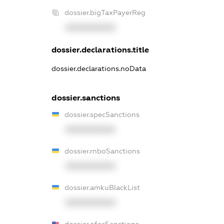
dossier.bigTaxPayerReg
XXXXXXXXXX
dossier.declarations.title
dossier.declarations.noData
dossier.sanctions
dossier.specSanctions
XXXXXXXXXX
dossier.rnboSanctions
XXXXXXXXXX
dossier.amkuBlackList
XXXXXXXXXX