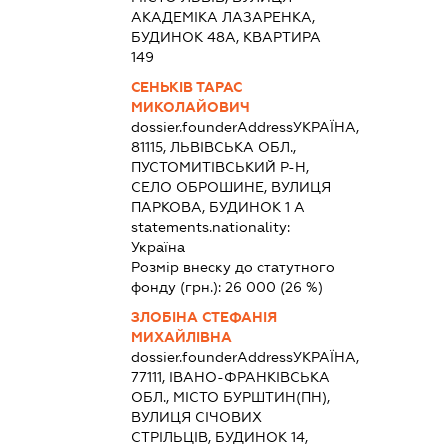
АКАДЕМІКА ЛАЗАРЕНКА,
БУДИНОК 48А, КВАРТИРА
149
СЕНЬКІВ ТАРАС
МИКОЛАЙОВИЧ
dossier.founderAddress
УКРАЇНА,
81115, ЛЬВІВСЬКА ОБЛ.,
ПУСТОМИТІВСЬКИЙ Р-Н,
СЕЛО ОБРОШИНЕ, ВУЛИЦЯ
ПАРКОВА, БУДИНОК 1 А
statements.nationality:
Україна
Розмір внеску до статутного
фонду (грн.):
26 000
(26 %)
ЗЛОБІНА СТЕФАНІЯ
МИХАЙЛІВНА
dossier.founderAddress
УКРАЇНА,
77111, ІВАНО-ФРАНКІВСЬКА
ОБЛ., МІСТО БУРШТИН(ПН),
ВУЛИЦЯ СІЧОВИХ
СТРІЛЬЦІВ, БУДИНОК 14,