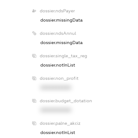
dossier.ndsPayer
dossier.missingData
dossier.ndsAnnul
dossier.missingData
dossier.single_tax_reg
dossier.notInList
dossier.non_profit
XXXXXXXXXX
dossier.budget_dotation
XXXXXXXXXX
dossier.palne_akciz
dossier.notInList