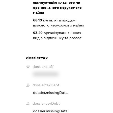
експлуатацію власного чи
орендованого нерухомого
майна
68.10
купівля та продаж
власного нерухомого майна
93.29
організування інших
видів відпочинку та розваг
dossier.tax
dossier.staff
XXXXXXXXXX
dossier.taxDebt
dossier.missingData
dossier.esvDebt
dossier.missingData