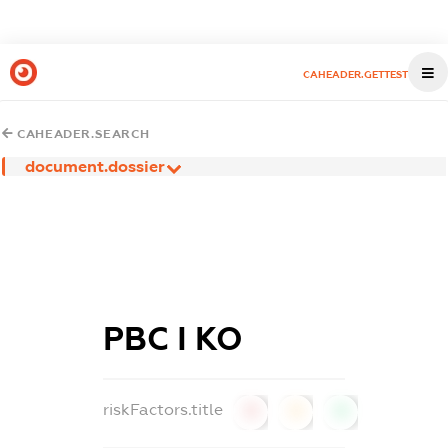
CAHEADER.GETTEST
CAHEADER.SEARCH
document.dossier
РВС І КО
riskFactors.title
0
0
0