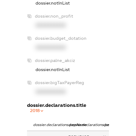
dossier.notInList
dossier.non_profit
XXXXXXXXXX
dossier.budget_dotation
XXXXXXXXXX
dossier.palne_akciz
dossier.notInList
dossier.bigTaxPayerReg
XXXXXXXXXX
dossier.declarations.title
2018
dossier.declarations.pepName
dossier.declarations.personName
dossier.declaratio