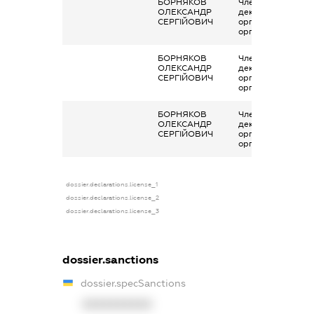
БОРНЯКОВ
Членство суб’єкта
ОЛЕКСАНДР
декларування в
СЕРГІЙОВИЧ
організаціях та їх
органах
БОРНЯКОВ
Членство суб’єкта
ОЛЕКСАНДР
декларування в
СЕРГІЙОВИЧ
організаціях та їх
органах
БОРНЯКОВ
Членство суб’єкта
ОЛЕКСАНДР
декларування в
СЕРГІЙОВИЧ
організаціях та їх
органах
dossier.declarations.license_1
dossier.declarations.license_2
dossier.declarations.license_3
dossier.sanctions
dossier.specSanctions
XXXXXXXXXX