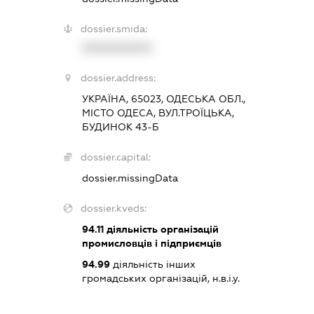
dossier.smida:
XXXXXXXXXX
dossier.address:
УКРАЇНА, 65023, ОДЕСЬКА ОБЛ.,
МІСТО ОДЕСА, ВУЛ.ТРОЇЦЬКА,
БУДИНОК 43-Б
dossier.capital:
dossier.missingData
dossier.kveds:
94.11
діяльність організацій
промисловців і підприємців
94.99
діяльність інших
громадських організацій, н.в.і.у.