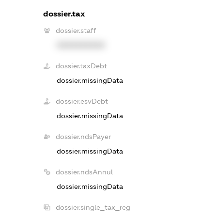
dossier.tax
dossier.staff
XXXXXXXXXX
dossier.taxDebt
dossier.missingData
dossier.esvDebt
dossier.missingData
dossier.ndsPayer
dossier.missingData
dossier.ndsAnnul
dossier.missingData
dossier.single_tax_reg