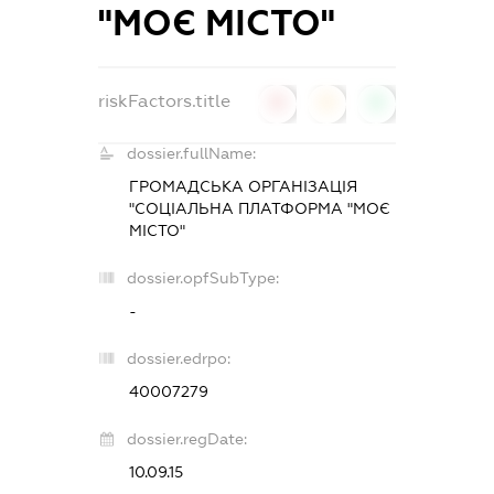
"МОЄ МІСТО"
riskFactors.title
0
0
0
dossier.fullName:
ГРОМАДСЬКА ОРГАНІЗАЦІЯ
"СОЦІАЛЬНА ПЛАТФОРМА "МОЄ
МІСТО"
dossier.opfSubType:
-
dossier.edrpo:
40007279
dossier.regDate:
10.09.15