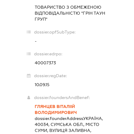
ТОВАРИСТВО З ОБМЕЖЕНОЮ
ВІДПОВІДАЛЬНІСТЮ "ГРІН ТАУН
ГРУП"
dossier.opfSubType:
-
dossier.edrpo:
40007373
dossier.regDate:
10.09.15
dossier.foundersAndBenef:
ГЛЯНЦЕВ ВІТАЛІІЙ
ВОЛОДИМИРОВИЧ
dossier.founderAddress
УКРАЇНА,
40034, СУМСЬКА ОБЛ., МІСТО
СУМИ, ВУЛИЦЯ ЗАЛИВНА,