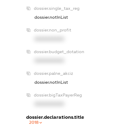
dossier.single_tax_reg
dossier.notInList
dossier.non_profit
XXXXXXXXXX
dossier.budget_dotation
XXXXXXXXXX
dossier.palne_akciz
dossier.notInList
dossier.bigTaxPayerReg
XXXXXXXXXX
dossier.declarations.title
2018