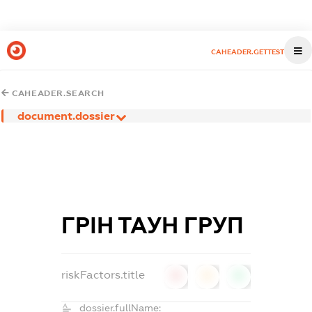
CAHEADER.GETTEST
CAHEADER.SEARCH
document.dossier
ГРІН ТАУН ГРУП
riskFactors.title
0
0
0
dossier.fullName: