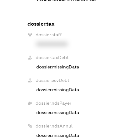
dossier.tax
dossier.staff
XXXXXXXXXX
dossier.taxDebt
dossier.missingData
dossier.esvDebt
dossier.missingData
dossier.ndsPayer
dossier.missingData
dossier.ndsAnnul
dossier.missingData