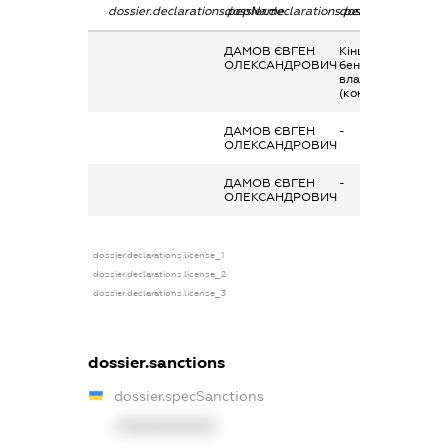
dossier.declarations.pepName
dossier.declarations.personName
dossier.declaratio
ДАМОВ ЄВГЕН
Кінцевий
ОЛЕКСАНДРОВИЧ
бенефіціарний
власник
(контролер)
ДАМОВ ЄВГЕН
-
ОЛЕКСАНДРОВИЧ
ДАМОВ ЄВГЕН
-
ОЛЕКСАНДРОВИЧ
dossier.declarations.license_1
dossier.declarations.license_2
dossier.declarations.license_3
dossier.sanctions
dossier.specSanctions
XXXXXXXXXX