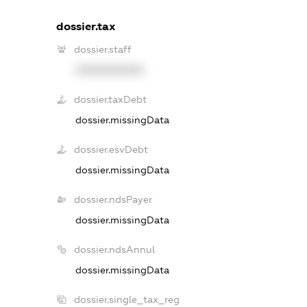
dossier.tax
dossier.staff
XXXXXXXXXX
dossier.taxDebt
dossier.missingData
dossier.esvDebt
dossier.missingData
dossier.ndsPayer
dossier.missingData
dossier.ndsAnnul
dossier.missingData
dossier.single_tax_reg