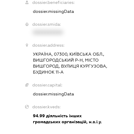
dossier.beneficiaries:
dossier.missingData
dossier.smida:
XXXXXXXXXX
dossier.address:
УКРАЇНА, 07300, КИЇВСЬКА ОБЛ.,
ВИШГОРОДСЬКИЙ Р-Н, МІСТО
ВИШГОРОД, ВУЛИЦЯ КУРГУЗОВА,
БУДИНОК 11-А
dossier.capital:
dossier.missingData
dossier.kveds:
94.99
діяльність інших
громадських організацій, н.в.і.у.