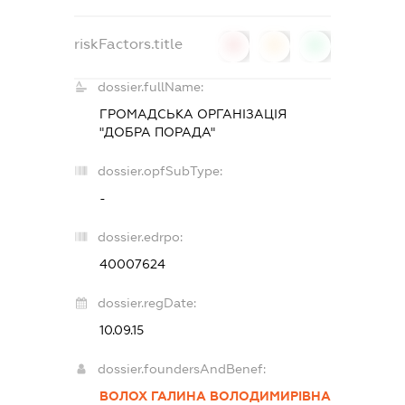
riskFactors.title
0
0
0
dossier.fullName:
ГРОМАДСЬКА ОРГАНІЗАЦІЯ
"ДОБРА ПОРАДА"
dossier.opfSubType:
-
dossier.edrpo:
40007624
dossier.regDate:
10.09.15
dossier.foundersAndBenef:
ВОЛОХ ГАЛИНА ВОЛОДИМИРІВНА