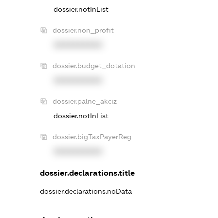
dossier.notInList
dossier.non_profit
XXXXXXXXXX
dossier.budget_dotation
XXXXXXXXXX
dossier.palne_akciz
dossier.notInList
dossier.bigTaxPayerReg
XXXXXXXXXX
dossier.declarations.title
dossier.declarations.noData