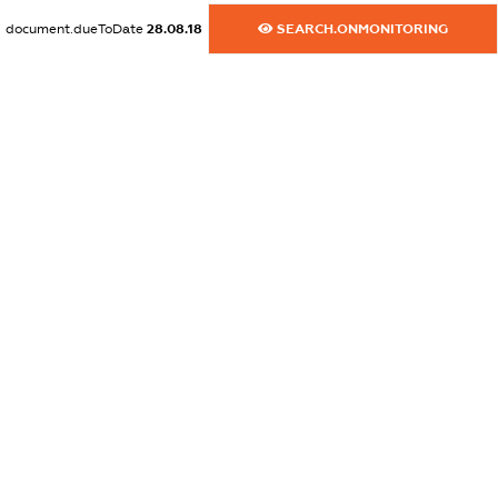
XXXXXXXXXX
document.dueToDate
28.08.18
SEARCH.ONMONITORING
dossier.japanSanctions
XXXXXXXXXX
dossier.canadaSanctions
XXXXXXXXXX
dossier.rfSanctions
XXXXXXXXXX
dossier.russian_reg_title
XXXXXXXXXX
dossier.commercial_info.title
dossier.commercial_info.postal_address
XXXXXXXXXX