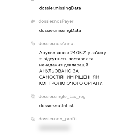
dossier.missingData
dossier.ndsPayer
dossier.missingData
dossier.ndsAnnul
Анульовано з 24.05.21 у зв'язку
з:
вiдсутнiсть поставок та
ненадання декларацiй
АНУЛЬОВАНО ЗА
САМОСТIЙНИМ РIШЕННЯМ
КОНТРОЛЮЮЧОГО ОРГАНУ.
dossier.single_tax_reg
dossier.notInList
dossier.non_profit
XXXXXXXXXX