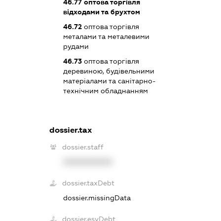
46.77
оптова торгівля
відходами та брухтом
46.72
оптова торгівля
металами та металевими
рудами
46.73
оптова торгівля
деревиною, будівельними
матеріалами та санітарно-
технічним обладнанням
dossier.tax
dossier.staff
XXXXXXXXXX
dossier.taxDebt
dossier.missingData
dossier.esvDebt