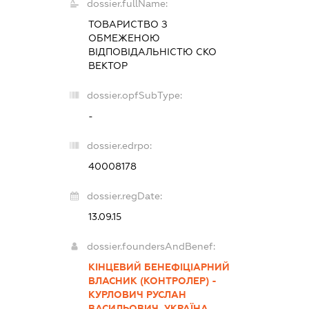
dossier.fullName:
ТОВАРИСТВО З
ОБМЕЖЕНОЮ
ВІДПОВІДАЛЬНІСТЮ
СКО
ВЕКТОР
dossier.opfSubType:
-
dossier.edrpo:
40008178
dossier.regDate:
13.09.15
dossier.foundersAndBenef:
КІНЦЕВИЙ БЕНЕФІЦІАРНИЙ
ВЛАСНИК (КОНТРОЛЕР) -
КУРЛОВИЧ РУСЛАН
ВАСИЛЬОВИЧ, УКРАЇНА