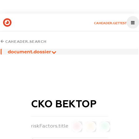
CAHEADER.GETTEST
CAHEADER.SEARCH
document.dossier
СКО ВЕКТОР
riskFactors.title
0
0
0