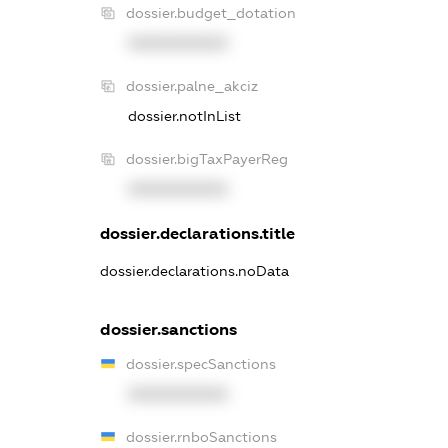
dossier.budget_dotation
XXXXXXXXXX
dossier.palne_akciz
dossier.notInList
dossier.bigTaxPayerReg
XXXXXXXXXX
dossier.declarations.title
dossier.declarations.noData
dossier.sanctions
dossier.specSanctions
XXXXXXXXXX
dossier.rnboSanctions