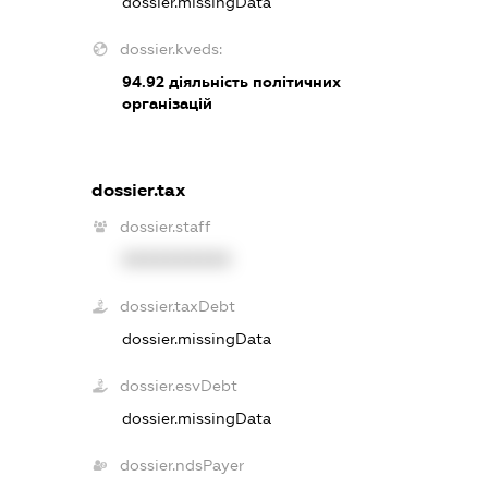
dossier.missingData
dossier.kveds:
94.92
діяльність політичних
організацій
dossier.tax
dossier.staff
XXXXXXXXXX
dossier.taxDebt
dossier.missingData
dossier.esvDebt
dossier.missingData
dossier.ndsPayer