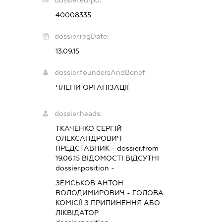
40008335
dossier.regDate:
13.09.15
dossier.foundersAndBenef:
ЧЛЕНИ ОРГАНІЗАЦІЇ
dossier.heads:
ТКАЧЕНКО СЕРГІЙ
ОЛЕКСАНДРОВИЧ
-
ПРЕДСТАВНИК
- dossier.from
19.06.15
ВІДОМОСТІ ВІДСУТНІ
dossier.position -
ЗЕМСЬКОВ АНТОН
ВОЛОДИМИРОВИЧ
-
ГОЛОВА
КОМІСІЇ З ПРИПИНЕННЯ АБО
ЛІКВІДАТОР