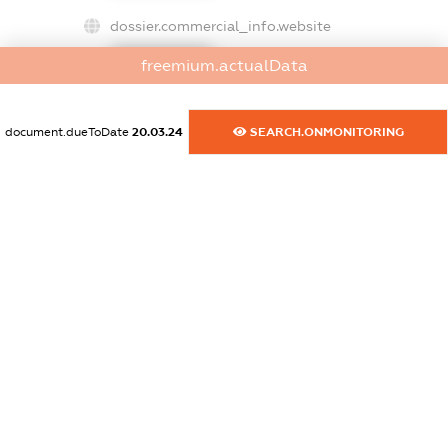
dossier.commercial_info.website
XXXXXXXXXX
freemium.actualData
dossier.commercial_info.activity
XXXXXXXXXX
document.dueToDate
20.03.24
SEARCH.ONMONITORING
freemium.exampleText_1
freemium.exampleText_2
freemium.anonymousPerSearch2
FREEMIUM.DETAILS
FREEMIUM.REGISTER