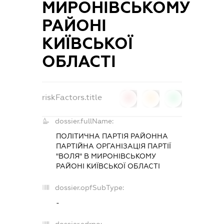
МИРОНІВСЬКОМУ
РАЙОНІ
КИЇВСЬКОЇ
ОБЛАСТІ
riskFactors.title
0
0
0
dossier.fullName:
ПОЛІТИЧНА ПАРТІЯ РАЙОННА
ПАРТІЙНА ОРГАНІЗАЦІЯ ПАРТІЇ
"ВОЛЯ" В МИРОНІВСЬКОМУ
РАЙОНІ КИЇВСЬКОЇ ОБЛАСТІ
dossier.opfSubType:
-
dossier.edrpo: