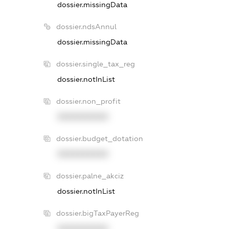
dossier.missingData
dossier.ndsAnnul
dossier.missingData
dossier.single_tax_reg
dossier.notInList
dossier.non_profit
XXXXXXXXXX
dossier.budget_dotation
XXXXXXXXXX
dossier.palne_akciz
dossier.notInList
dossier.bigTaxPayerReg
XXXXXXXXXX