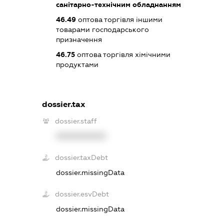
санітарно-технічним обладнанням
46.49
оптова торгівля іншими
товарами господарського
призначення
46.75
оптова торгівля хімічними
продуктами
dossier.tax
dossier.staff
XXXXXXXXXX
dossier.taxDebt
dossier.missingData
dossier.esvDebt
dossier.missingData