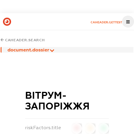
CAHEADER.GETTEST
CAHEADER.SEARCH
document.dossier
ВІТРУМ-
ЗАПОРІЖЖЯ
riskFactors.title
0
0
0