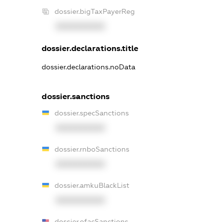
dossier.bigTaxPayerReg
XXXXXXXXXX
dossier.declarations.title
dossier.declarations.noData
dossier.sanctions
dossier.specSanctions
XXXXXXXXXX
dossier.rnboSanctions
XXXXXXXXXX
dossier.amkuBlackList
XXXXXXXXXX
dossier.ofacSanctions