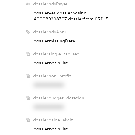
dossier.ndsPayer
dossier.yes
dossier.ndsInn
400089208307
dossier.from 03.11.15
dossier.ndsAnnul
dossier.missingData
dossier.single_tax_reg
dossier.notInList
dossier.non_profit
XXXXXXXXXX
dossier.budget_dotation
XXXXXXXXXX
dossier.palne_akciz
dossier.notInList