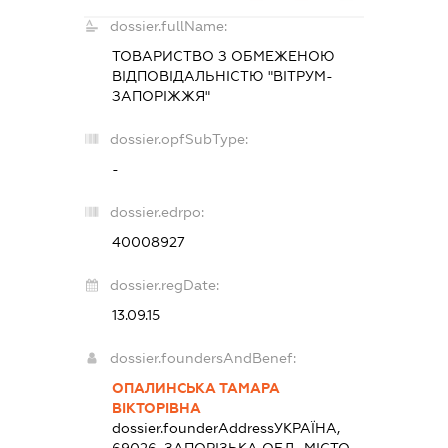
dossier.fullName:
ТОВАРИСТВО З ОБМЕЖЕНОЮ
ВІДПОВІДАЛЬНІСТЮ "ВІТРУМ-
ЗАПОРІЖЖЯ"
dossier.opfSubType:
-
dossier.edrpo:
40008927
dossier.regDate:
13.09.15
dossier.foundersAndBenef:
ОПАЛИНСЬКА ТАМАРА
ВІКТОРІВНА
dossier.founderAddress
УКРАЇНА,
69026, ЗАПОРІЗЬКА ОБЛ., МІСТО