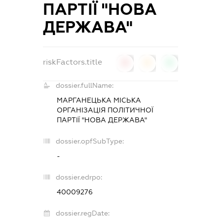
ПАРТІЇ "НОВА
ДЕРЖАВА"
riskFactors.title
0
0
0
dossier.fullName:
МАРГАНЕЦЬКА МІСЬКА
ОРГАНІЗАЦІЯ ПОЛІТИЧНОЇ
ПАРТІЇ "НОВА ДЕРЖАВА"
dossier.opfSubType:
-
dossier.edrpo:
40009276
dossier.regDate: