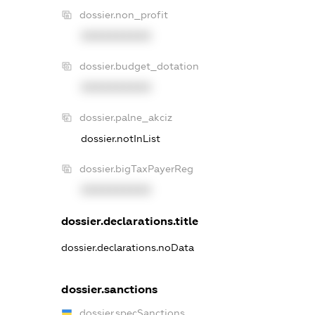
dossier.non_profit
XXXXXXXXXX
dossier.budget_dotation
XXXXXXXXXX
dossier.palne_akciz
dossier.notInList
dossier.bigTaxPayerReg
XXXXXXXXXX
dossier.declarations.title
dossier.declarations.noData
dossier.sanctions
dossier.specSanctions