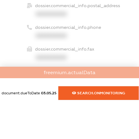
dossier.commercial_info.postal_address
XXXXXXXXXX
dossier.commercial_info.phone
XXXXXXXXXX
dossier.commercial_info.fax
XXXXXXXXXX
dossier.commercial_info.email
freemium.actualData
XXXXXXXXXX
dossier.commercial_info.website
document.dueToDate
03.05.25
SEARCH.ONMONITORING
XXXXXXXXXX
dossier.commercial_info.activity
XXXXXXXXXX