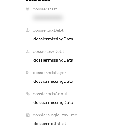
dossier.staff
XXXXXXXXXX
dossier.taxDebt
dossier.missingData
dossier.esvDebt
dossier.missingData
dossier.ndsPayer
dossier.missingData
dossier.ndsAnnul
dossier.missingData
dossier.single_tax_reg
dossier.notInList