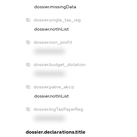
dossier.missingData
dossier.single_tax_reg
dossier.notInList
dossier.non_profit
XXXXXXXXXX
dossier.budget_dotation
XXXXXXXXXX
dossier.palne_akciz
dossier.notInList
dossier.bigTaxPayerReg
XXXXXXXXXX
dossier.declarations.title