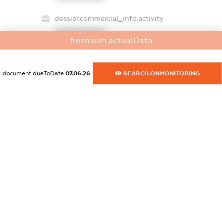
dossier.commercial_info.activity
XXXXXXXXXX
freemium.actualData
document.dueToDate
07.06.26
SEARCH.ONMONITORING
freemium.exampleText_1
freemium.exampleText_2
freemium.anonymousPerSearch2
FREEMIUM.DETAILS
FREEMIUM.REGISTER