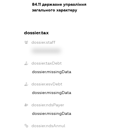
84.11
державне управління
загального характеру
dossier.tax
dossier.staff
XXXXXXXXXX
dossier.taxDebt
dossier.missingData
dossier.esvDebt
dossier.missingData
dossier.ndsPayer
dossier.missingData
dossier.ndsAnnul