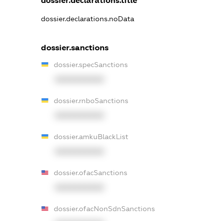
dossier.declarations.title
dossier.declarations.noData
dossier.sanctions
dossier.specSanctions
XXXXXXXXXX
dossier.rnboSanctions
XXXXXXXXXX
dossier.amkuBlackList
XXXXXXXXXX
dossier.ofacSanctions
XXXXXXXXXX
dossier.ofacNonSdnSanctions