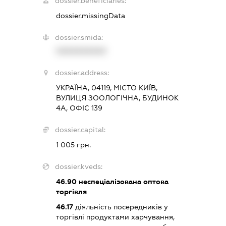
dossier.beneficiaries:
dossier.missingData
dossier.smida:
XXXXXXXXXX
dossier.address:
УКРАЇНА, 04119, МІСТО КИЇВ,
ВУЛИЦЯ ЗООЛОГІЧНА, БУДИНОК
4А, ОФІС 139
dossier.capital:
1 005 грн.
dossier.kveds:
46.90
неспеціалізована оптова
торгівля
46.17
діяльність посередників у
торгівлі продуктами харчування,