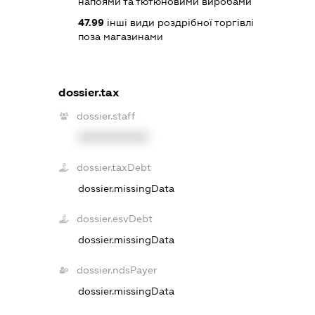
напоями та тютюновими виробами
47.99
інші види роздрібної торгівлі
поза магазинами
dossier.tax
dossier.staff
XXXXXXXXXX
dossier.taxDebt
dossier.missingData
dossier.esvDebt
dossier.missingData
dossier.ndsPayer
dossier.missingData