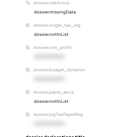
dossier.ndsAnnul
dossier.missingData
dossier.single_tax_reg
dossier.notInList
dossier.non_profit
XXXXXXXXXX
dossier.budget_dotation
XXXXXXXXXX
dossier.palne_akciz
dossier.notInList
dossier.bigTaxPayerReg
XXXXXXXXXX