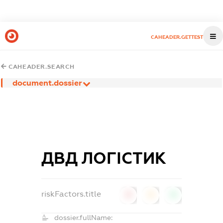
CAHEADER.GETTEST
CAHEADER.SEARCH
document.dossier
ДВД ЛОГІСТИК
riskFactors.title
0
0
0
dossier.fullName: