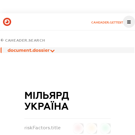
CAHEADER.GETTEST
CAHEADER.SEARCH
document.dossier
МІЛЬЯРД
УКРАЇНА
riskFactors.title
0
0
0