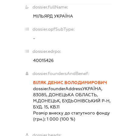
dossier.fullName:
МІЛЬЯРД УКРАЇНА
dossier.opfSubType:
-
dossier.edrpo:
40015426
dossier.foundersAndBenef:
БІЛЯК ДЕНИС ВОЛОДИМИРОВИЧ
dossier.founderAddress
УКРАЇНА,
83085, ДОНЕЦЬКА ОБЛАСТЬ,
М.ДОНЕЦЬК, БУДЬОНIВСЬКИЙ Р-Н,
БУД. 15, КВ.11
Розмір внеску до статутного фонду
(грн.):
1 000
(100 %)
dossier.heads: