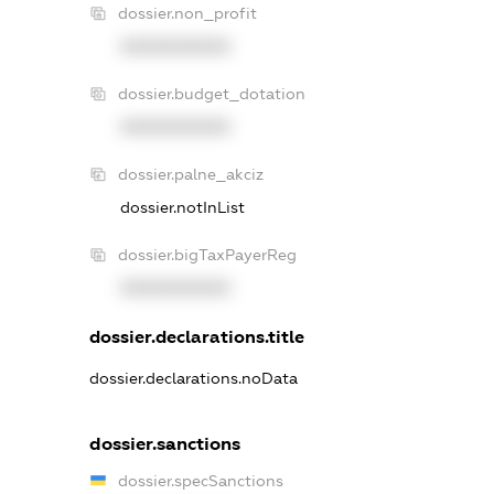
dossier.non_profit
XXXXXXXXXX
dossier.budget_dotation
XXXXXXXXXX
dossier.palne_akciz
dossier.notInList
dossier.bigTaxPayerReg
XXXXXXXXXX
dossier.declarations.title
dossier.declarations.noData
dossier.sanctions
dossier.specSanctions