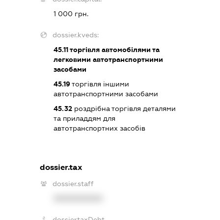
1 000 грн.
dossier.kveds:
45.11
торгівля автомобілями та
легковими автотранспортними
засобами
45.19
торгівля іншими
автотранспортними засобами
45.32
роздрібна торгівля деталями
та приладдям для
автотранспортних засобів
dossier.tax
dossier.staff
XXXXXXXXXX
dossier.taxDebt