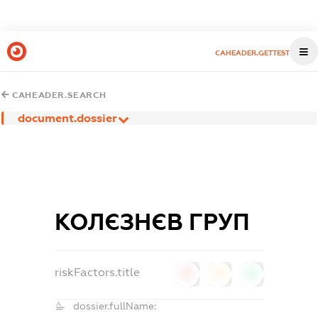
CAHEADER.GETTEST
CAHEADER.SEARCH
document.dossier
КОЛЄЗНЄВ ГРУП
riskFactors.title
0
0
0
dossier.fullName: