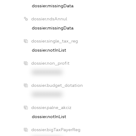
dossier.missingData
dossier.ndsAnnul
dossier.missingData
dossier.single_tax_reg
dossier.notInList
dossier.non_profit
XXXXXXXXXX
dossier.budget_dotation
XXXXXXXXXX
dossier.palne_akciz
dossier.notInList
dossier.bigTaxPayerReg