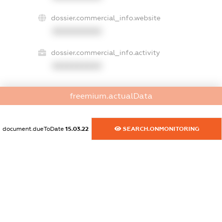
dossier.commercial_info.website
XXXXXXXXXX
dossier.commercial_info.activity
XXXXXXXXXX
freemium.actualData
freemium.exampleText_1
freemium.exampleText_2
freemium.anonymousPerSearch2
document.dueToDate
15.03.22
SEARCH.ONMONITORING
FREEMIUM.DETAILS
FREEMIUM.REGISTER