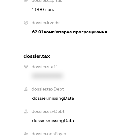
dossier.capital:
1 000 грн.
dossier.kveds:
62.01
комп'ютерне програмування
dossier.tax
dossier.staff
XXXXXXXXXX
dossier.taxDebt
dossier.missingData
dossier.esvDebt
dossier.missingData
dossier.ndsPayer