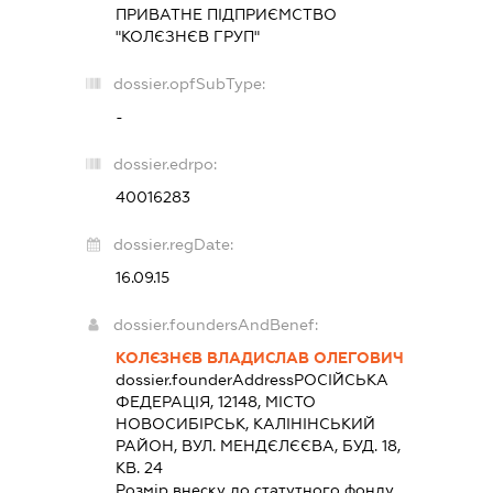
ПРИВАТНЕ ПІДПРИЄМСТВО
"КОЛЄЗНЄВ ГРУП"
dossier.opfSubType:
-
dossier.edrpo:
40016283
dossier.regDate:
16.09.15
dossier.foundersAndBenef:
КОЛЄЗНЄВ ВЛАДИСЛАВ ОЛЕГОВИЧ
dossier.founderAddress
РОСІЙСЬКА
ФЕДЕРАЦІЯ, 12148, МІСТО
НОВОСИБІРСЬК, КАЛІНІНСЬКИЙ
РАЙОН, ВУЛ. МЕНДЄЛЄЄВА, БУД. 18,
КВ. 24
Розмір внеску до статутного фонду