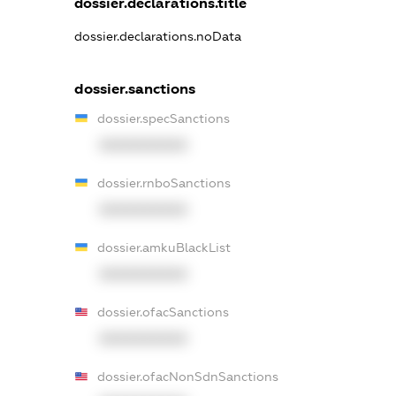
dossier.declarations.title
dossier.declarations.noData
dossier.sanctions
dossier.specSanctions
XXXXXXXXXX
dossier.rnboSanctions
XXXXXXXXXX
dossier.amkuBlackList
XXXXXXXXXX
dossier.ofacSanctions
XXXXXXXXXX
dossier.ofacNonSdnSanctions