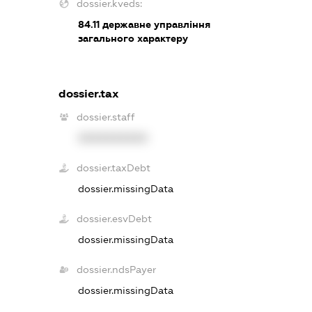
dossier.kveds:
84.11
державне управління
загального характеру
dossier.tax
dossier.staff
XXXXXXXXXX
dossier.taxDebt
dossier.missingData
dossier.esvDebt
dossier.missingData
dossier.ndsPayer
dossier.missingData