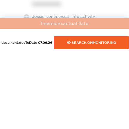
XXXXXXXXXX
dossier.commercial_info.activity
freemium.actualData
XXXXXXXXXX
document.dueToDate
07.06.26
SEARCH.ONMONITORING
freemium.exampleText_1
freemium.exampleText_2
freemium.anonymousPerSearch2
FREEMIUM.DETAILS
FREEMIUM.REGISTER