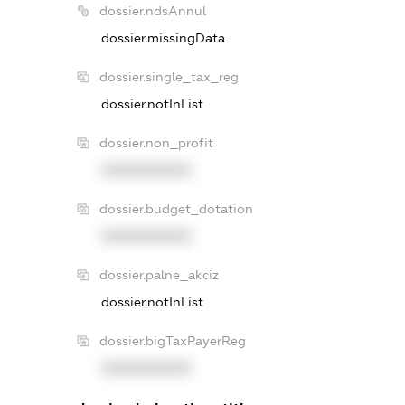
dossier.ndsAnnul
dossier.missingData
dossier.single_tax_reg
dossier.notInList
dossier.non_profit
XXXXXXXXXX
dossier.budget_dotation
XXXXXXXXXX
dossier.palne_akciz
dossier.notInList
dossier.bigTaxPayerReg
XXXXXXXXXX