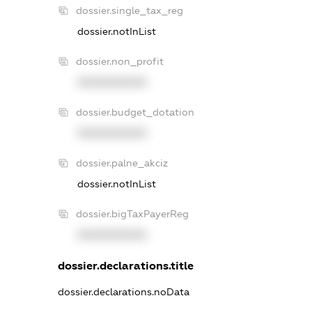
dossier.single_tax_reg
dossier.notInList
dossier.non_profit
XXXXXXXXXX
dossier.budget_dotation
XXXXXXXXXX
dossier.palne_akciz
dossier.notInList
dossier.bigTaxPayerReg
XXXXXXXXXX
dossier.declarations.title
dossier.declarations.noData