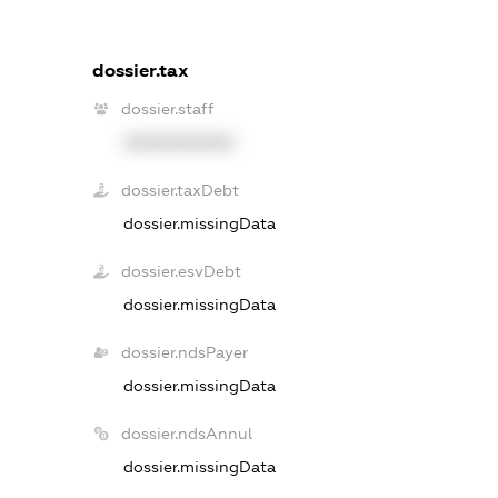
dossier.tax
dossier.staff
XXXXXXXXXX
dossier.taxDebt
dossier.missingData
dossier.esvDebt
dossier.missingData
dossier.ndsPayer
dossier.missingData
dossier.ndsAnnul
dossier.missingData