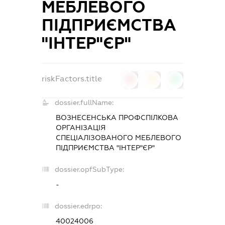
МЕБЛЕВОГО
ПІДПРИЄМСТВА
"ІНТЕР"ЄР"
riskFactors.title
0
0
0
dossier.fullName:
ВОЗНЕСЕНСЬКА ПРОФСПІЛКОВА
ОРГАНІЗАЦІЯ
СПЕЦІАЛІЗОВАНОГО МЕБЛЕВОГО
ПІДПРИЄМСТВА "ІНТЕР"ЄР"
dossier.opfSubType:
-
dossier.edrpo:
40024006