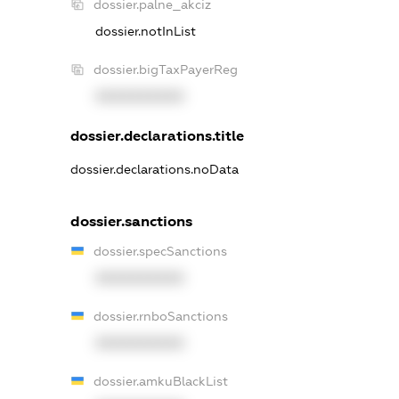
dossier.palne_akciz
dossier.notInList
dossier.bigTaxPayerReg
XXXXXXXXXX
dossier.declarations.title
dossier.declarations.noData
dossier.sanctions
dossier.specSanctions
XXXXXXXXXX
dossier.rnboSanctions
XXXXXXXXXX
dossier.amkuBlackList