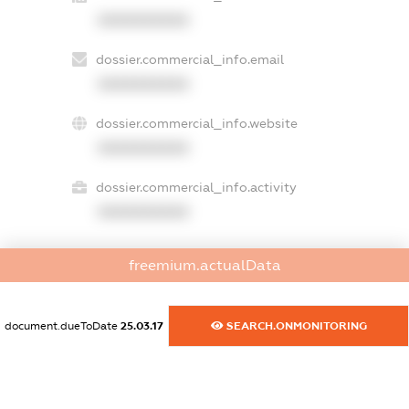
XXXXXXXXXX
dossier.commercial_info.email
XXXXXXXXXX
dossier.commercial_info.website
XXXXXXXXXX
dossier.commercial_info.activity
XXXXXXXXXX
freemium.actualData
freemium.exampleText_1
freemium.exampleText_2
freemium.anonymousPerSearch2
document.dueToDate
25.03.17
SEARCH.ONMONITORING
FREEMIUM.DETAILS
FREEMIUM.REGISTER