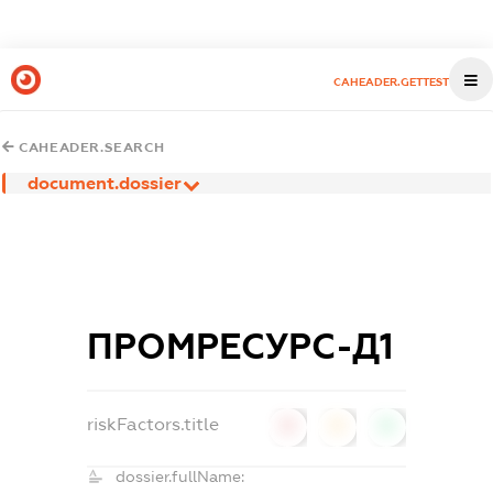
CAHEADER.GETTEST
CAHEADER.SEARCH
document.dossier
ПРОМРЕСУРС-Д1
riskFactors.title
0
0
0
dossier.fullName: