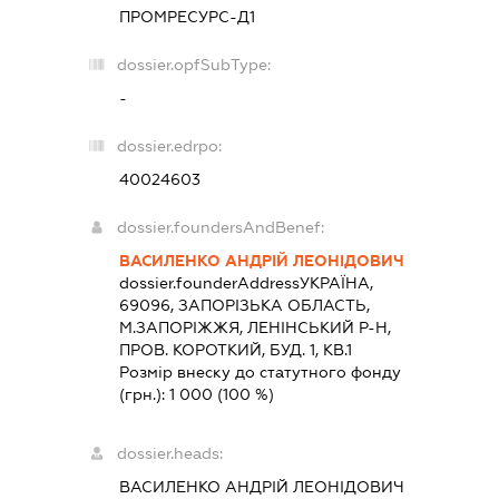
ПРОМРЕСУРС-Д1
dossier.opfSubType:
-
dossier.edrpo:
40024603
dossier.foundersAndBenef:
ВАСИЛЕНКО АНДРІЙ ЛЕОНІДОВИЧ
dossier.founderAddress
УКРАЇНА,
69096, ЗАПОРIЗЬКА ОБЛАСТЬ,
М.ЗАПОРІЖЖЯ, ЛЕНІНСЬКИЙ Р-Н,
ПРОВ. КОРОТКИЙ, БУД. 1, КВ.1
Розмір внеску до статутного фонду
(грн.):
1 000
(100 %)
dossier.heads:
ВАСИЛЕНКО АНДРІЙ ЛЕОНІДОВИЧ