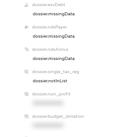
dossier.esvDebt
dossier.missingData
dossier.ndsPayer
dossier.missingData
dossier.ndsAnnul
dossier.missingData
dossier.single_tax_reg
dossier.notInList
dossier.non_profit
XXXXXXXXXX
dossier.budget_dotation
XXXXXXXXXX