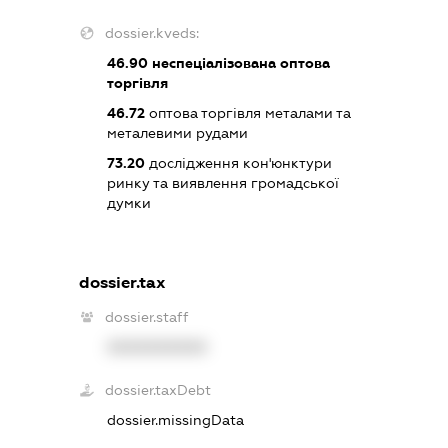
dossier.kveds:
46.90
неспеціалізована оптова
торгівля
46.72
оптова торгівля металами та
металевими рудами
73.20
дослідження кон'юнктури
ринку та виявлення громадської
думки
dossier.tax
dossier.staff
XXXXXXXXXX
dossier.taxDebt
dossier.missingData