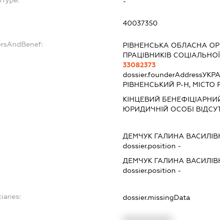
bType:
-
40037350
ersAndBenef:
РІВНЕНСЬКА ОБЛАСНА ОР
ПРАЦІВНИКІВ СОЦІАЛЬНОЇ
33082373
dossier.founderAddress
УКРА
РІВНЕНСЬКИЙ Р-Н, МІСТО Р
КІНЦЕВИЙ БЕНЕФІЦІАРНИЙ
ЮРИДИЧНІЙ ОСОБІ ВІДСУ
ДЕМЧУК ГАЛИНА ВАСИЛІВ
dossier.position -
ДЕМЧУК ГАЛИНА ВАСИЛІВ
dossier.position -
iaries:
dossier.missingData
XXXXXXXXXX