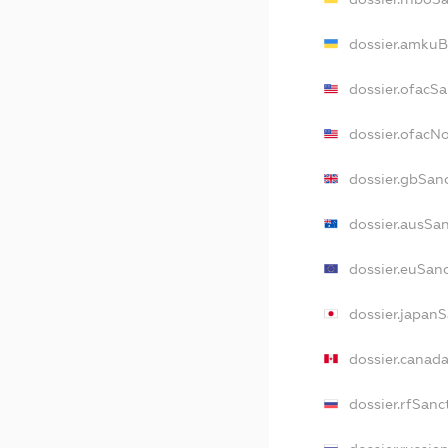
dossier.amkuB
dossier.ofacS
dossier.ofac
dossier.gbSan
dossier.ausSa
dossier.euSan
dossier.japan
dossier.canad
dossier.rfSanc