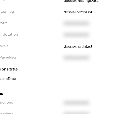
dossier.missingData
_tax_reg
dossier.notInList
ofit
XXXXXXXXXX
t_dotation
XXXXXXXXXX
akciz
dossier.notInList
xPayerReg
XXXXXXXXXX
ions.title
ons.noData
ns
anctions
XXXXXXXXXX
anctions