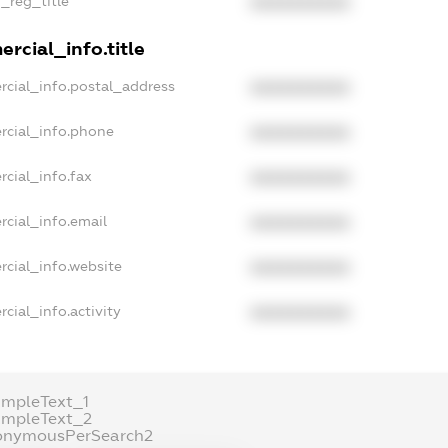
n_reg_title
XXXXXXXXXX
rcial_info.title
rcial_info.postal_address
XXXXXXXXXX
rcial_info.phone
XXXXXXXXXX
rcial_info.fax
XXXXXXXXXX
rcial_info.email
XXXXXXXXXX
rcial_info.website
XXXXXXXXXX
cial_info.activity
XXXXXXXXXX
ampleText_1
ampleText_2
onymousPerSearch2