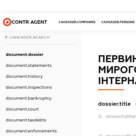
CONTR AGENT
CAHEADER.COMPANIES
CAHEADER.PERSONS
CAHEADER.SEARCH
document.dossier
ПЕРВИ
document.statements
МИРОГ
document.history
ІНТЕРН
document.inspections
document.bankruptcy
dossier.title
document.court
dossier.fullNa
document.taxdebts
document.enforcements