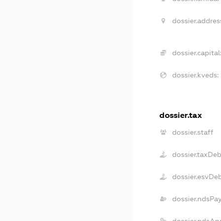
dossier.addres
dossier.capital
dossier.kveds:
dossier.tax
dossier.staff
dossier.taxDe
dossier.esvDe
dossier.ndsPa
dossier.ndsAn