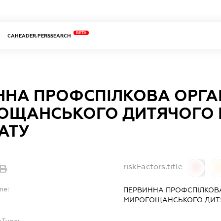
BETA
CAHEADER.PERSSEARCH
ННА ПРОФСПІЛКОВА ОРГА
ОЩАНСЬКОГО ДИТЯЧОГО 
АТУ
riskFactors.title
0
0
me:
ПЕРВИННА ПРОФСПІЛКОВА
МИРОГОЩАНСЬКОГО ДИТЯ