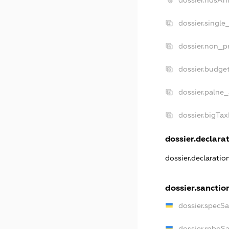
dossier.single
dossier.non_pr
dossier.budge
dossier.palne_
dossier.bigTa
dossier.declarat
dossier.declarati
dossier.sanctio
dossier.specS
dossier.rnboS