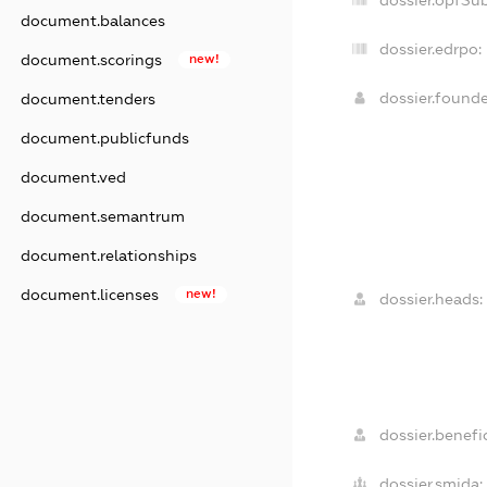
dossier.opfSu
document.balances
dossier.edrpo:
document.scorings
new!
dossier.found
document.tenders
document.publicfunds
document.ved
document.semantrum
document.relationships
document.licenses
new!
dossier.heads:
dossier.benefic
dossier.smida: