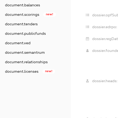
document.balances
document.scorings
new!
dossier.opfSu
document.tenders
dossier.edrpo:
document.publicfunds
dossier.regDat
document.ved
dossier.found
document.semantrum
document.relationships
document.licenses
new!
dossier.heads: