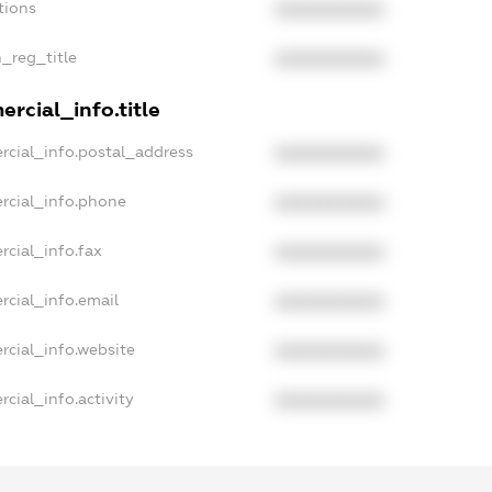
tions
XXXXXXXXXX
n_reg_title
XXXXXXXXXX
rcial_info.title
rcial_info.postal_address
XXXXXXXXXX
rcial_info.phone
XXXXXXXXXX
rcial_info.fax
XXXXXXXXXX
rcial_info.email
XXXXXXXXXX
rcial_info.website
XXXXXXXXXX
cial_info.activity
XXXXXXXXXX