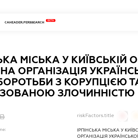
BETA
CAHEADER.PERSSEARCH
ЬКА МІСЬКА У КИЇВСЬКІЙ 
НА ОРГАНІЗАЦІЯ УКРАЇНСЬ
 БОРОТЬБИ З КОРУПЦІЄЮ Т
ІЗОВАНОЮ ЗЛОЧИННІСТЮ
riskFactors.title
0
0
me:
ІРПІНСЬКА МІСЬКА У КИЇВ
ОРГАНІЗАЦІЯ УКРАЇНСЬКОЇ