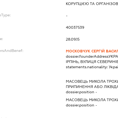
КОРУПЦІЄЮ ТА ОРГАНІЗ
bType:
-
40037539
e:
28.09.15
ersAndBenef:
МОСКОВЧУК СЕРГІЙ ВАСИ
dossier.founderAddress
УКРА
ІРПІНЬ, ВУЛИЦЯ СЕВЕРИНІ
statements.nationality:
Укра
МАСОВЕЦЬ МИКОЛА ТРО
ПРИПИНЕННЯ АБО ЛІКВІД
dossier.position -
МАСОВЕЦЬ МИКОЛА ТРО
dossier.position -