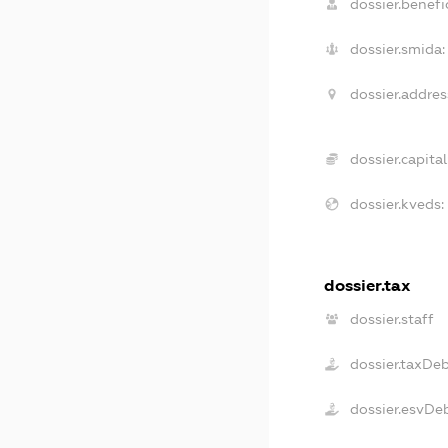
dossier.benefic
dossier.smida:
dossier.addres
dossier.capital
dossier.kveds:
dossier.tax
dossier.staff
dossier.taxDe
dossier.esvDe