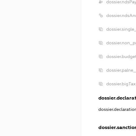
dossier.ndsPa
dossier.ndsAn
dossier.single
dossier.non_pr
dossier.budge
dossier.palne_
dossier.bigTa
dossier.declarat
dossier.declarati
dossier.sanctio