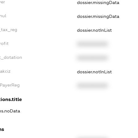
yer
dossier.missingData
nul
dossier.missingData
_tax_reg
dossier.notInList
ofit
XXXXXXXXXX
t_dotation
XXXXXXXXXX
akciz
dossier.notInList
xPayerReg
XXXXXXXXXX
ions.title
ons.noData
ns