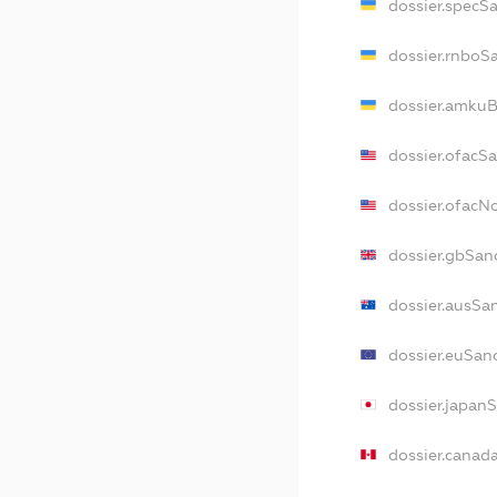
dossier.specS
dossier.rnboS
dossier.amkuB
dossier.ofacS
dossier.ofac
dossier.gbSan
dossier.ausSa
dossier.euSan
dossier.japan
dossier.canad