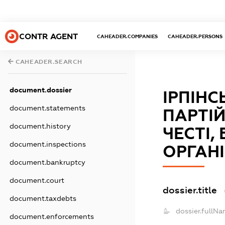
CONTR AGENT
CAHEADER.COMPANIES
CAHEADER.PERSONS
CAHEADER.SEARCH
document.dossier
ІРПІНС
document.statements
ПАРТІЙ
document.history
ЧЕСТІ,
document.inspections
ОРГАН
document.bankruptcy
document.court
dossier.title
document.taxdebts
dossier.fullNa
document.enforcements