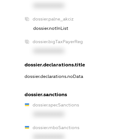
XXXXXXXXXX
dossier.palne_akciz
dossier.notInList
dossier.bigTaxPayerReg
XXXXXXXXXX
dossier.declarations.title
dossier.declarations.noData
dossier.sanctions
dossier.specSanctions
XXXXXXXXXX
dossier.rnboSanctions
XXXXXXXXXX