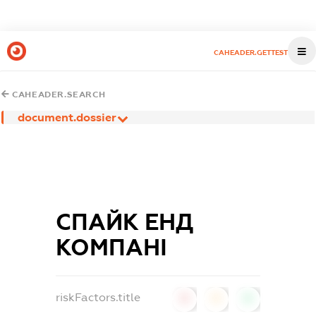
CAHEADER.GETTEST
CAHEADER.SEARCH
document.dossier
СПАЙК ЕНД
КОМПАНІ
riskFactors.title
0
0
0