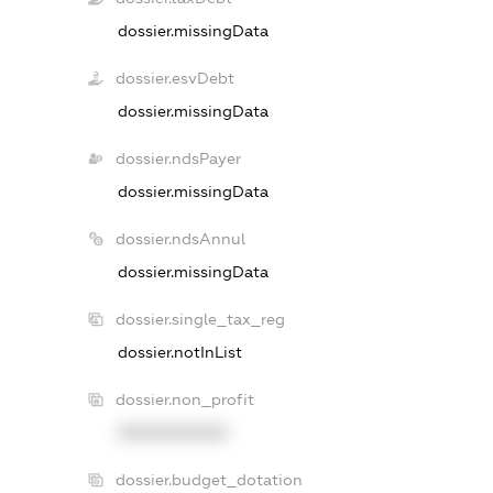
dossier.missingData
dossier.esvDebt
dossier.missingData
dossier.ndsPayer
dossier.missingData
dossier.ndsAnnul
dossier.missingData
dossier.single_tax_reg
dossier.notInList
dossier.non_profit
XXXXXXXXXX
dossier.budget_dotation