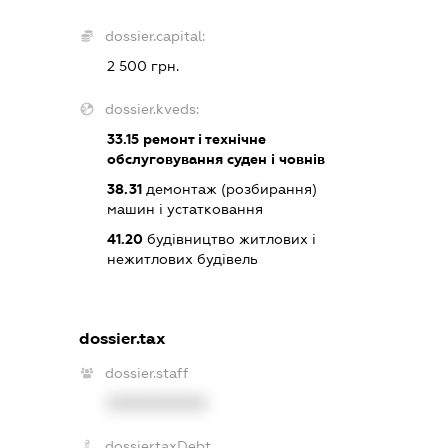
dossier.capital:
2 500 грн.
dossier.kveds:
33.15
ремонт і технічне
обслуговування суден і човнів
38.31
демонтаж (розбирання)
машин і устатковання
41.20
будівництво житлових і
нежитлових будівель
dossier.tax
dossier.staff
XXXXXXXXXX
dossier.taxDebt