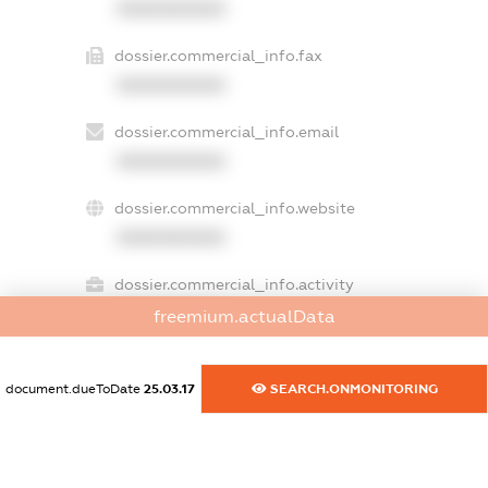
XXXXXXXXXX
dossier.commercial_info.fax
XXXXXXXXXX
dossier.commercial_info.email
XXXXXXXXXX
dossier.commercial_info.website
XXXXXXXXXX
dossier.commercial_info.activity
XXXXXXXXXX
freemium.actualData
document.dueToDate
25.03.17
SEARCH.ONMONITORING
freemium.exampleText_1
freemium.exampleText_2
freemium.anonymousPerSearch2
FREEMIUM.DETAILS