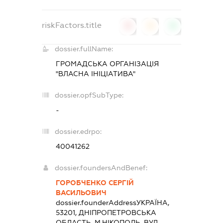
riskFactors.title
0
0
0
dossier.fullName:
ГРОМАДСЬКА ОРГАНІЗАЦІЯ
"ВЛАСНА ІНІЦІАТИВА"
dossier.opfSubType:
-
dossier.edrpo:
40041262
dossier.foundersAndBenef:
ГОРОБЧЕНКО СЕРГІЙ
ВАСИЛЬОВИЧ
dossier.founderAddress
УКРАЇНА,
53201, ДНIПРОПЕТРОВСЬКА
ОБЛАСТЬ, М.НІКОПОЛЬ, ВУЛ.