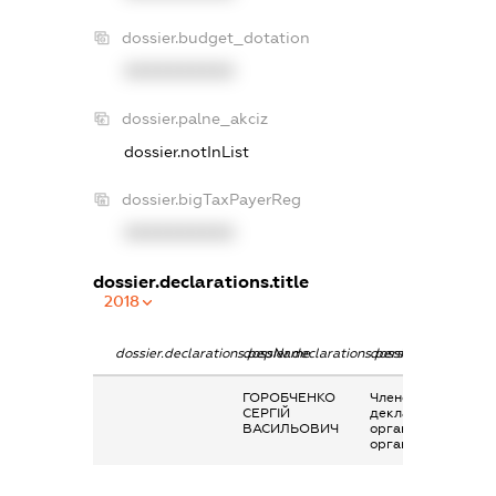
dossier.budget_dotation
XXXXXXXXXX
dossier.palne_akciz
dossier.notInList
dossier.bigTaxPayerReg
XXXXXXXXXX
dossier.declarations.title
2018
dossier.declarations.pepName
dossier.declarations.personName
dossier.declaration
ГОРОБЧЕНКО
Членство суб’єкта
СЕРГІЙ
декларування в
ВАСИЛЬОВИЧ
організаціях та їх
органах