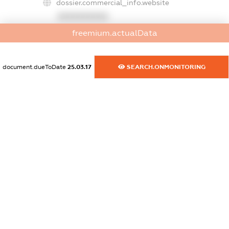
dossier.commercial_info.website
XXXXXXXXXX
freemium.actualData
dossier.commercial_info.activity
XXXXXXXXXX
document.dueToDate
25.03.17
SEARCH.ONMONITORING
freemium.exampleText_1
freemium.exampleText_2
freemium.anonymousPerSearch2
FREEMIUM.DETAILS
FREEMIUM.REGISTER