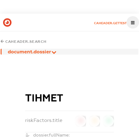
CAHEADER.GETTEST
CAHEADER.SEARCH
document.dossier
ТІНМЕТ
riskFactors.title
0
0
0
dossier.fullName: