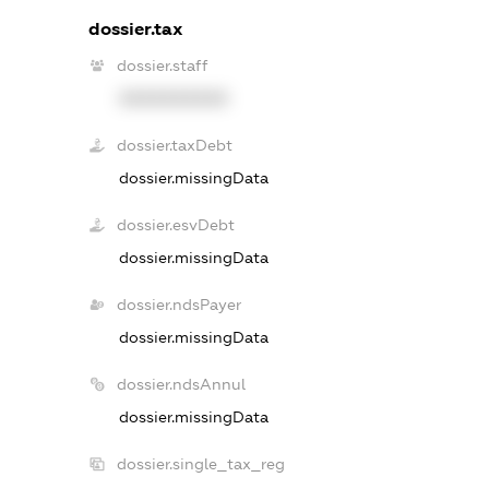
dossier.tax
dossier.staff
XXXXXXXXXX
dossier.taxDebt
dossier.missingData
dossier.esvDebt
dossier.missingData
dossier.ndsPayer
dossier.missingData
dossier.ndsAnnul
dossier.missingData
dossier.single_tax_reg