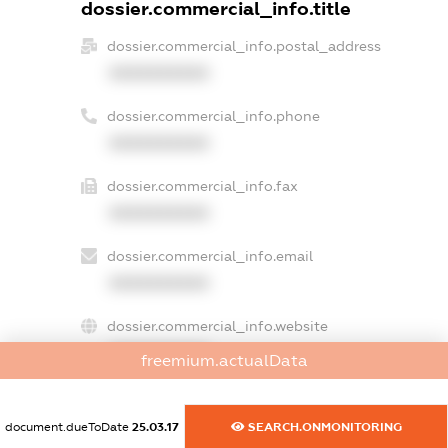
dossier.commercial_info.title
dossier.commercial_info.postal_address
XXXXXXXXXX
dossier.commercial_info.phone
XXXXXXXXXX
dossier.commercial_info.fax
XXXXXXXXXX
dossier.commercial_info.email
XXXXXXXXXX
dossier.commercial_info.website
XXXXXXXXXX
freemium.actualData
dossier.commercial_info.activity
XXXXXXXXXX
document.dueToDate
25.03.17
SEARCH.ONMONITORING