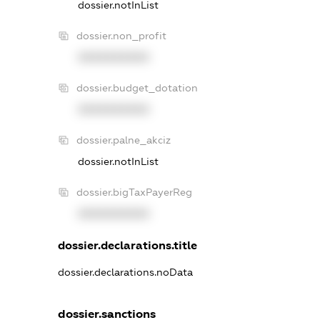
dossier.notInList
dossier.non_profit
XXXXXXXXXX
dossier.budget_dotation
XXXXXXXXXX
dossier.palne_akciz
dossier.notInList
dossier.bigTaxPayerReg
XXXXXXXXXX
dossier.declarations.title
dossier.declarations.noData
dossier.sanctions