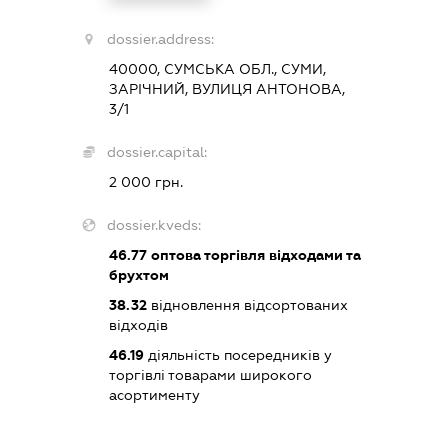
dossier.address:
40000, СУМСЬКА ОБЛ., СУМИ,
ЗАРІЧНИЙ, ВУЛИЦЯ АНТОНОВА,
3/1
dossier.capital:
2 000 грн.
dossier.kveds:
46.77
оптова торгівля відходами та
брухтом
38.32
відновлення відсортованих
відходів
46.19
діяльність посередників у
торгівлі товарами широкого
асортименту