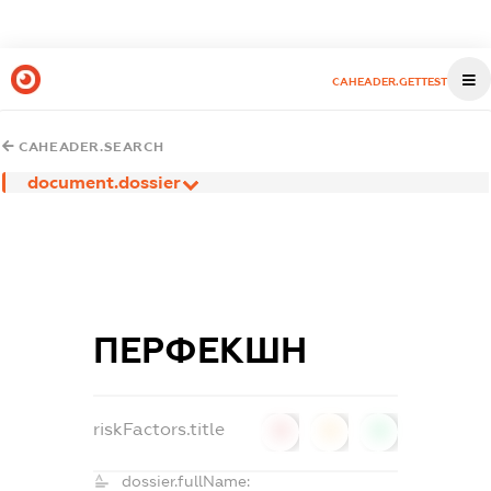
CAHEADER.GETTEST
CAHEADER.SEARCH
document.dossier
ПЕРФЕКШН
riskFactors.title
0
0
0
dossier.fullName: