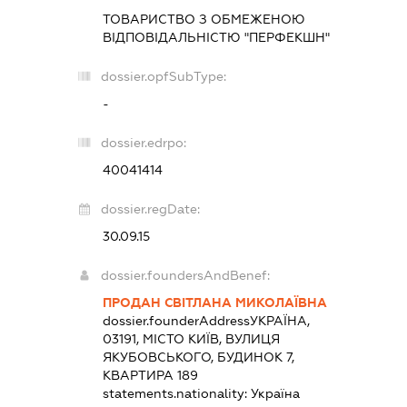
ТОВАРИСТВО З ОБМЕЖЕНОЮ
ВІДПОВІДАЛЬНІСТЮ "ПЕРФЕКШН"
dossier.opfSubType:
-
dossier.edrpo:
40041414
dossier.regDate:
30.09.15
dossier.foundersAndBenef:
ПРОДАН СВІТЛАНА МИКОЛАЇВНА
dossier.founderAddress
УКРАЇНА,
03191, МІСТО КИЇВ, ВУЛИЦЯ
ЯКУБОВСЬКОГО, БУДИНОК 7,
КВАРТИРА 189
statements.nationality:
Україна