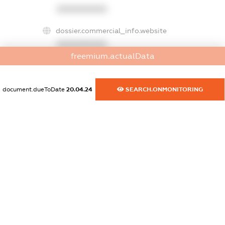
XXXXXXXXXX
dossier.commercial_info.website
XXXXXXXXXX
freemium.actualData
dossier.commercial_info.activity
XXXXXXXXXX
document.dueToDate
20.04.24
SEARCH.ONMONITORING
freemium.exampleText_1
freemium.exampleText_2
freemium.anonymousPerSearch2
FREEMIUM.DETAILS
FREEMIUM.REGISTER