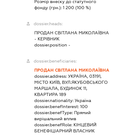
Розмір внеску до статутного
фонду (грн.):
1 200
(100 %)
dossier.heads:
ПРОДАН СВІТЛАНА МИКОЛАЇВНА
-
КЕРІВНИК
dossier.position -
dossier.beneficiaries:
ПРОДАН СВІТЛАНА МИКОЛАЇВНА
dossier.address:
УКРАЇНА, 03191,
МІСТО КИЇВ, ВУЛ.ЯКУБОВСЬКОГО
МАРШАЛА, БУДИНОК 11,
КВАРТИРА 189
dossier.nationality:
Україна
dossier.benefInterest:
100
dossier.benefType:
Прямий
вирішальний вплив
dossier.benefRole:
КІНЦЕВИЙ
БЕНЕФІЦІАРНИЙ ВЛАСНИК