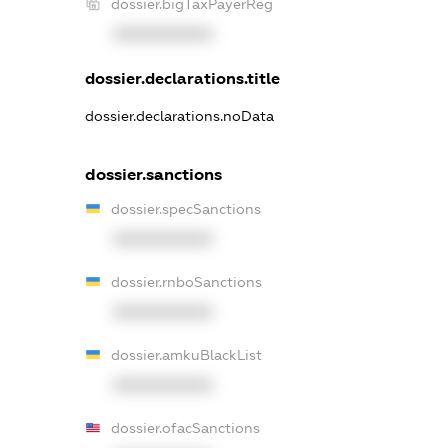
dossier.bigTaxPayerReg
XXXXXXXXXX
dossier.declarations.title
dossier.declarations.noData
dossier.sanctions
dossier.specSanctions
XXXXXXXXXX
dossier.rnboSanctions
XXXXXXXXXX
dossier.amkuBlackList
XXXXXXXXXX
dossier.ofacSanctions