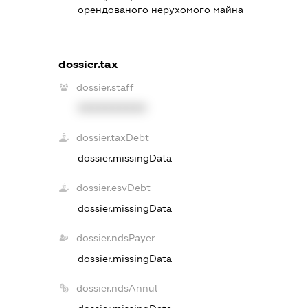
орендованого нерухомого майна
dossier.tax
dossier.staff
XXXXXXXXXX
dossier.taxDebt
dossier.missingData
dossier.esvDebt
dossier.missingData
dossier.ndsPayer
dossier.missingData
dossier.ndsAnnul