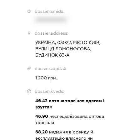
dossier.smida:
XXXXXXXXXX
dossier.address:
УКРАЇНА, 03022, МІСТО КИЇВ,
ВУЛИЦЯ ЛОМОНОСОВА,
БУДИНОК 83-А
dossier.capital:
1 200 грн.
dossier.kveds:
46.42
оптова торгівля одягом і
взуттям
46.90
неспеціалізована оптова
торгівля
68.20
надання в оренду й
експлуатацію власного чи