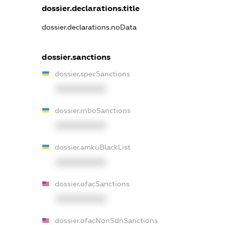
dossier.declarations.title
dossier.declarations.noData
dossier.sanctions
dossier.specSanctions
XXXXXXXXXX
dossier.rnboSanctions
XXXXXXXXXX
dossier.amkuBlackList
XXXXXXXXXX
dossier.ofacSanctions
XXXXXXXXXX
dossier.ofacNonSdnSanctions