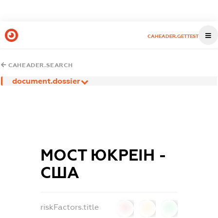
CAHEADER.GETTEST
CAHEADER.SEARCH
document.dossier
МОСТ ЮКРЕІН -
США
riskFactors.title
0
0
0