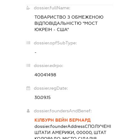
dossier.fullName:
ТОВАРИСТВО З ОБМЕЖЕНОЮ
ВІДПОВІДАЛЬНІСТЮ "МОСТ
ЮКРЕІН - США"
dossier.opfSubType:
-
dossier.edrpo:
40041498
dossier.regDate:
30.09.15
dossier.foundersAndBenef:
КІЛБУРН ВЕЙН БЕРНАРД
dossier.founderAddress
СПОЛУЧЕНІ
ШТАТИ АМЕРИКИ, 00000, ШТАТ
КОЛОРАДО, МІСТО СІДАЛІЯ,