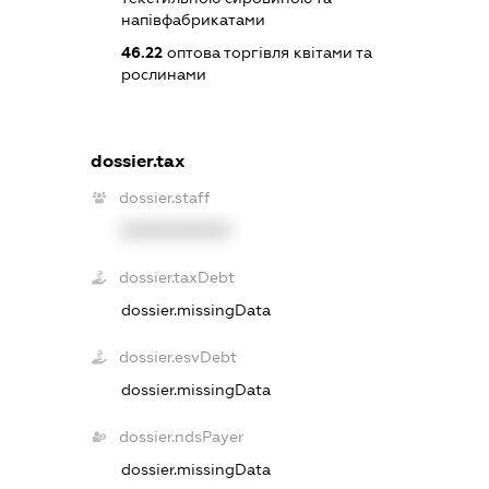
напівфабрикатами
46.22
оптова торгівля квітами та
рослинами
dossier.tax
dossier.staff
XXXXXXXXXX
dossier.taxDebt
dossier.missingData
dossier.esvDebt
dossier.missingData
dossier.ndsPayer
dossier.missingData