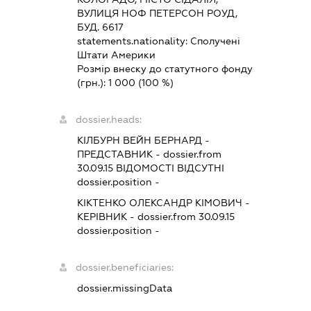
ВУЛИЦЯ НОФ ПЕТЕРСОН РОУД,
БУД. 6617
statements.nationality:
Сполучені
Штати Америки
Розмір внеску до статутного фонду
(грн.):
1 000
(100 %)
dossier.heads:
КІЛБУРН ВЕЙН БЕРНАРД
-
ПРЕДСТАВНИК
- dossier.from
30.09.15
ВІДОМОСТІ ВІДСУТНІ
dossier.position -
КІКТЕНКО ОЛЕКСАНДР КІМОВИЧ
-
КЕРІВНИК
- dossier.from 30.09.15
dossier.position -
dossier.beneficiaries:
dossier.missingData