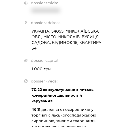
dossier.smida:
XXXXXXXXXX
dossier.address:
УКРАЇНА, 54055, МИКОЛАЇВСЬКА
ОБЛ., МІСТО МИКОЛАЇВ, ВУЛИЦЯ
САДОВА, БУДИНОК 16, КВАРТИРА
64
dossier.capital:
1 000 грн.
dossier.kveds:
70.22
консультування з питань
комерційної діяльності й
керування
46.11
діяльність посередників у
торгівлі сільськогосподарською
сировиною, живими тваринами,
текстильною сировиною та