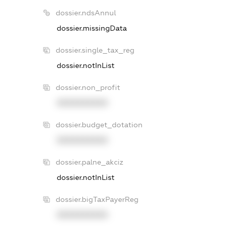
dossier.ndsAnnul
dossier.missingData
dossier.single_tax_reg
dossier.notInList
dossier.non_profit
XXXXXXXXXX
dossier.budget_dotation
XXXXXXXXXX
dossier.palne_akciz
dossier.notInList
dossier.bigTaxPayerReg
XXXXXXXXXX