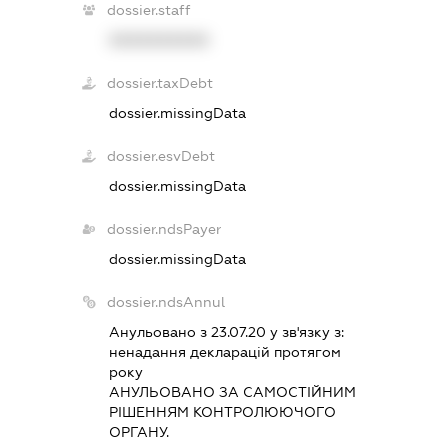
dossier.staff
XXXXXXXXXX
dossier.taxDebt
dossier.missingData
dossier.esvDebt
dossier.missingData
dossier.ndsPayer
dossier.missingData
dossier.ndsAnnul
Анульовано з 23.07.20 у зв'язку з:
ненадання декларацiй протягом
року
АНУЛЬОВАНО ЗА САМОСТIЙНИМ
РIШЕННЯМ КОНТРОЛЮЮЧОГО
ОРГАНУ.