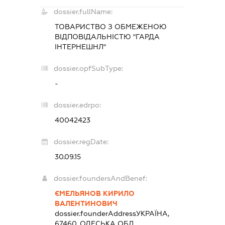
dossier.fullName:
ТОВАРИСТВО З ОБМЕЖЕНОЮ
ВІДПОВІДАЛЬНІСТЮ "ГАРДА
ІНТЕРНЕШНЛ"
dossier.opfSubType:
-
dossier.edrpo:
40042423
dossier.regDate:
30.09.15
dossier.foundersAndBenef:
ЄМЕЛЬЯНОВ КИРИЛО
ВАЛЕНТИНОВИЧ
dossier.founderAddress
УКРАЇНА,
67460, ОДЕСЬКА ОБЛ.,