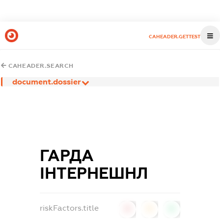
CAHEADER.GETTEST
CAHEADER.SEARCH
document.dossier
ГАРДА
ІНТЕРНЕШНЛ
riskFactors.title
0
0
0