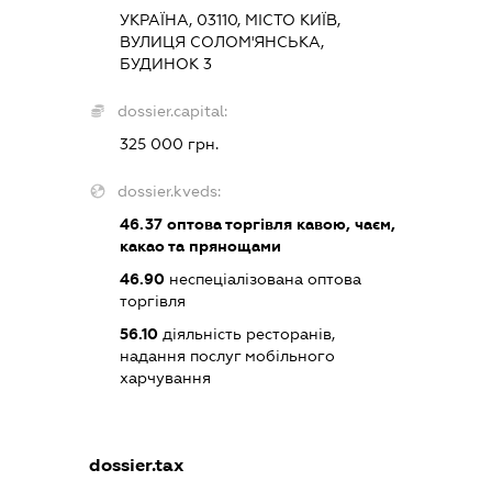
УКРАЇНА, 03110, МІСТО КИЇВ,
ВУЛИЦЯ СОЛОМ'ЯНСЬКА,
БУДИНОК 3
dossier.capital:
325 000 грн.
dossier.kveds:
46.37
оптова торгівля кавою, чаєм,
какао та прянощами
46.90
неспеціалізована оптова
торгівля
56.10
діяльність ресторанів,
надання послуг мобільного
харчування
dossier.tax