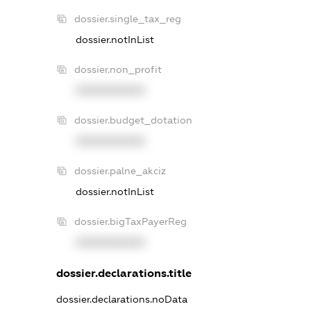
dossier.single_tax_reg
dossier.notInList
dossier.non_profit
XXXXXXXXXX
dossier.budget_dotation
XXXXXXXXXX
dossier.palne_akciz
dossier.notInList
dossier.bigTaxPayerReg
XXXXXXXXXX
dossier.declarations.title
dossier.declarations.noData