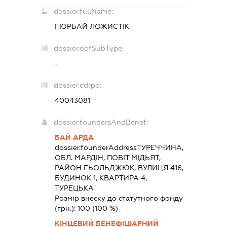
dossier.fullName:
ГЮРБАЙ ЛОЖИСТІК
dossier.opfSubType:
-
dossier.edrpo:
40043081
dossier.foundersAndBenef:
БАЙ АРДА
dossier.founderAddress
ТУРЕЧЧИНА,
ОБЛ. МАРДІН, ПОВІТ МІДЬЯТ,
РАЙОН ГЬОЛЬДЖЮК, ВУЛИЦЯ 416,
БУДИНОК 1, КВАРТИРА 4,
ТУРЕЦЬКА
Розмір внеску до статутного фонду
(грн.):
100
(100 %)
КІНЦЕВИЙ БЕНЕФІЦІАРНИЙ