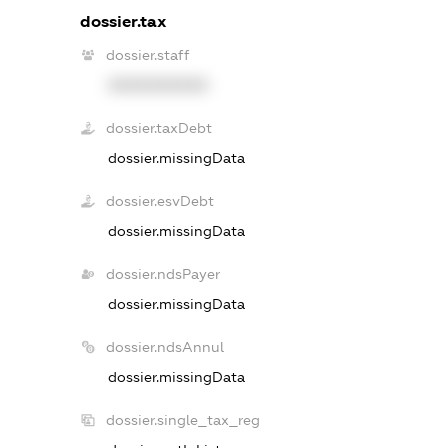
dossier.tax
dossier.staff
XXXXXXXXXX
dossier.taxDebt
dossier.missingData
dossier.esvDebt
dossier.missingData
dossier.ndsPayer
dossier.missingData
dossier.ndsAnnul
dossier.missingData
dossier.single_tax_reg