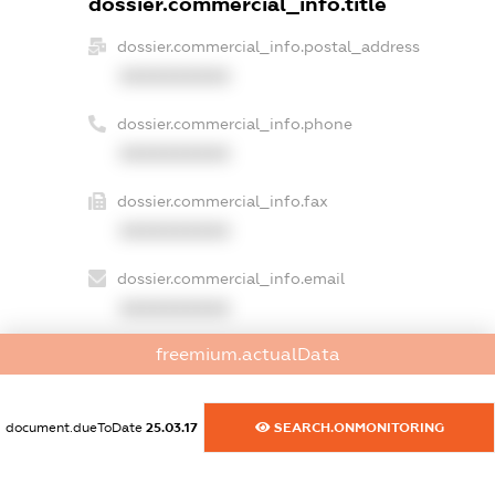
dossier.commercial_info.title
dossier.commercial_info.postal_address
XXXXXXXXXX
dossier.commercial_info.phone
XXXXXXXXXX
dossier.commercial_info.fax
XXXXXXXXXX
dossier.commercial_info.email
XXXXXXXXXX
freemium.actualData
dossier.commercial_info.website
XXXXXXXXXX
document.dueToDate
25.03.17
SEARCH.ONMONITORING
dossier.commercial_info.activity
XXXXXXXXXX