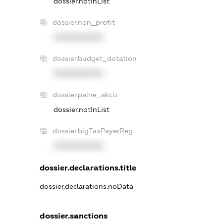
dossier.notInList
dossier.non_profit
XXXXXXXXXX
dossier.budget_dotation
XXXXXXXXXX
dossier.palne_akciz
dossier.notInList
dossier.bigTaxPayerReg
XXXXXXXXXX
dossier.declarations.title
dossier.declarations.noData
dossier.sanctions