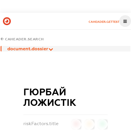
CAHEADER.GETTEST
CAHEADER.SEARCH
document.dossier
ГЮРБАЙ
ЛОЖИСТІК
riskFactors.title
0
0
0