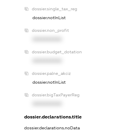
dossier.single_tax_reg
dossier.notInList
dossier.non_profit
XXXXXXXXXX
dossier.budget_dotation
XXXXXXXXXX
dossier.palne_akciz
dossier.notInList
dossier.bigTaxPayerReg
XXXXXXXXXX
dossier.declarations.title
dossier.declarations.noData