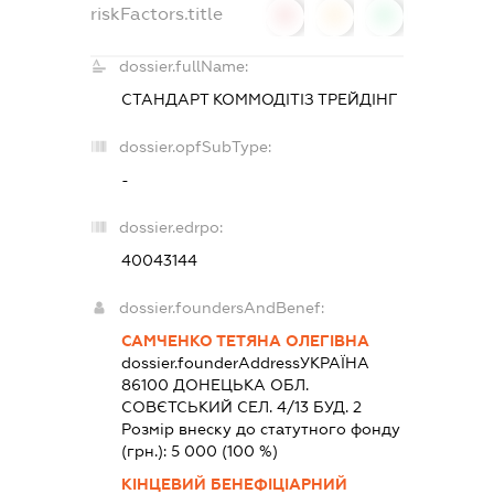
riskFactors.title
0
0
0
dossier.fullName:
СТАНДАРТ КОММОДІТІЗ ТРЕЙДІНГ
dossier.opfSubType:
-
dossier.edrpo:
40043144
dossier.foundersAndBenef:
САМЧЕНКО ТЕТЯНА ОЛЕГІВНА
dossier.founderAddress
УКРАЇНА
86100 ДОНЕЦЬКА ОБЛ.
СОВЄТСЬКИЙ СЕЛ. 4/13 БУД. 2
Розмір внеску до статутного фонду
(грн.):
5 000
(100 %)
КІНЦЕВИЙ БЕНЕФІЦІАРНИЙ