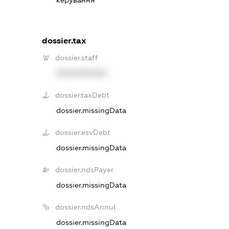
dossier.tax
dossier.staff
XXXXXXXXXX
dossier.taxDebt
dossier.missingData
dossier.esvDebt
dossier.missingData
dossier.ndsPayer
dossier.missingData
dossier.ndsAnnul
dossier.missingData