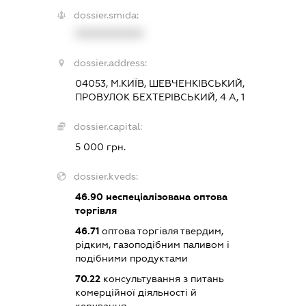
dossier.smida:
XXXXXXXXXX
dossier.address:
04053, М.КИЇВ, ШЕВЧЕНКІВСЬКИЙ,
ПРОВУЛОК БЕХТЕРІВСЬКИЙ, 4 А, 1
dossier.capital:
5 000 грн.
dossier.kveds:
46.90
неспеціалізована оптова
торгівля
46.71
оптова торгівля твердим,
рідким, газоподібним паливом і
подібними продуктами
70.22
консультування з питань
комерційної діяльності й
керування