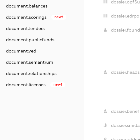
dossier.opfS
document.balances
dossier.edrpo
document.scorings
new!
document.tenders
dossier.foun
document.publicfunds
document.ved
document.semantrum
dossier.heads
document.relationships
document.licenses
new!
dossier.benefi
dossier.smida
dossier.addre