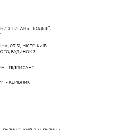
И З ПИТАНЬ ГЕОДЕЗІЇ,
У
ЇНА, 03151, МІСТО КИЇВ,
ОГО, БУДИНОК 3
ИЧ
-
ПІДПИСАНТ
ИЧ
-
КЕРІВНИК
, ПУЛИНСЬКИЙ Р-Н, ПУЛИНИ,