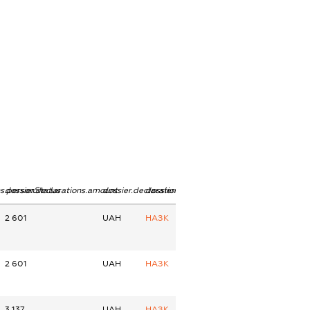
ns.personStatus
dossier.declarations.amount
dossier.declarations.currency
dossier.declarations.source
2 601
UAH
НАЗК
2 601
UAH
НАЗК
3 137
UAH
НАЗК