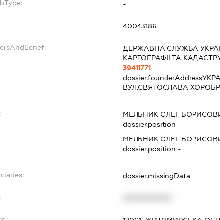
ubType:
-
:
40043186
dersAndBenef:
ДЕРЖАВНА СЛУЖБА УКРАЇН
КАРТОГРАФІЇ ТА КАДАСТР
39411771
dossier.founderAddress
УКРА
ВУЛ.СВЯТОСЛАВА ХОРОБР
:
МЕЛЬНИК ОЛЕГ БОРИСОВ
dossier.position -
МЕЛЬНИК ОЛЕГ БОРИСОВ
dossier.position -
ciaries:
dossier.missingData
:
XXXXXXXXXX
ss:
12001, ЖИТОМИРСЬКА ОБЛ.