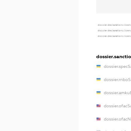
dossier.declarations.licen
dossier.declarations.lice
dossier.declarations.lice
dossier.sancti
dossier.specS
dossier.rnbo
dossier.amku
dossier.ofacS
dossier.ofac