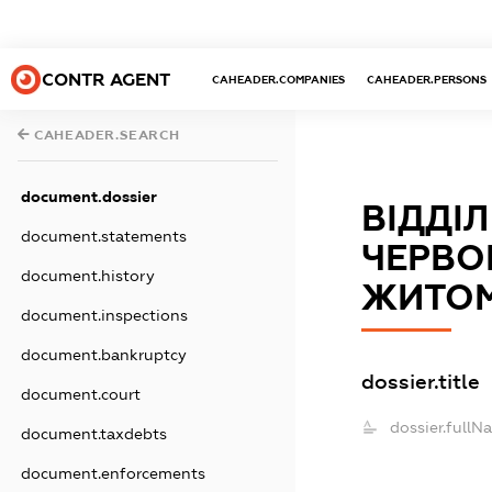
CONTR AGENT
CAHEADER.COMPANIES
CAHEADER.PERSONS
CAHEADER.SEARCH
document.dossier
ВІДДІ
document.statements
ЧЕРВО
document.history
ЖИТОМ
document.inspections
document.bankruptcy
dossier.title
document.court
dossier.fullN
document.taxdebts
document.enforcements