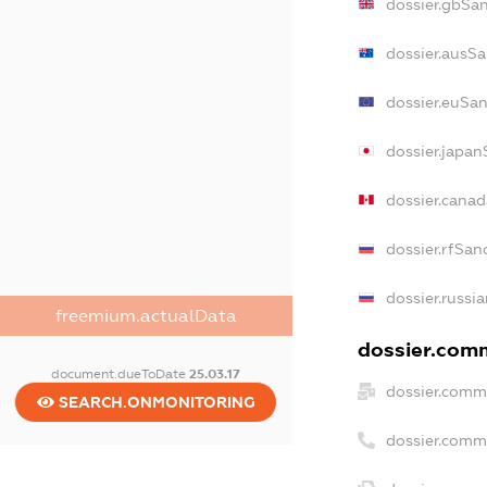
dossier.gbSa
dossier.ausSa
dossier.euSan
dossier.japan
dossier.cana
dossier.rfSan
dossier.russi
freemium.actualData
dossier.comm
document.dueToDate
25.03.17
dossier.comm
SEARCH.ONMONITORING
dossier.comm