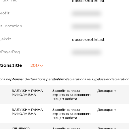
e_tax_reg
dossier.notInList
rofit
XXXXXXXXXX
et_dotation
XXXXXXXXXX
_akciz
dossier.notInList
axPayerReg
XXXXXXXXXX
tions.title
2017
tions.pepName
dossier.declarations.personName
dossier.declarations.relType
dossier.declaratio
ЗАЛУЖНА ГАННА
Заробітна плата
Декларант
МИКОЛАЇВНА
отримана за основним
місцем роботи
ЗАЛУЖНА ГАННА
Заробітна плата
Декларант
МИКОЛАЇВНА
отримана за основним
місцем роботи
СІВЧЕНКО
Заробітна плата
Декларант