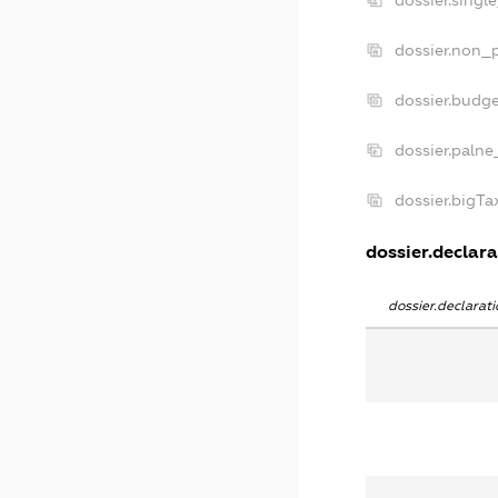
dossier.singl
dossier.non_p
dossier.budg
dossier.palne
dossier.bigT
dossier.declara
dossier.declara