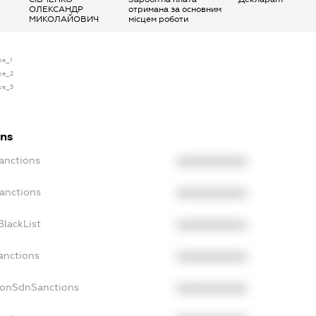
ОЛЕКСАНДР
отримана за основним
МИКОЛАЙОВИЧ
місцем роботи
se_1
nse_2
nse_3
ons
anctions
XXXXXXXXXX
Sanctions
XXXXXXXXXX
BlackList
XXXXXXXXXX
anctions
XXXXXXXXXX
NonSdnSanctions
XXXXXXXXXX