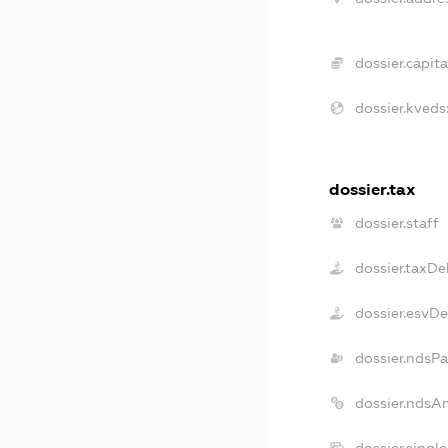
dossier.capita
dossier.kveds
dossier.tax
dossier.staff
dossier.taxDe
dossier.esvD
dossier.ndsPa
dossier.ndsA