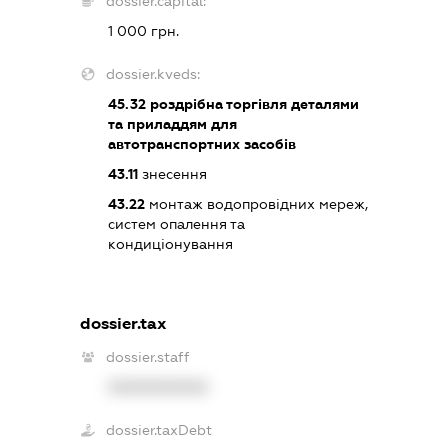
dossier.capital:
1 000 грн.
dossier.kveds:
45.32
роздрібна торгівля деталями
та приладдям для
автотранспортних засобів
43.11
знесення
43.22
монтаж водопровідних мереж,
систем опалення та
кондиціонування
dossier.tax
dossier.staff
XXXXXXXXXX
dossier.taxDebt