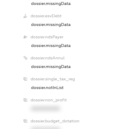
dossier.missingData
dossier.esvDebt
dossier.missingData
dossier.ndsPayer
dossier.missingData
dossier.ndsAnnul
dossier.missingData
dossier.single_tax_reg
dossier.notInList
dossier.non_profit
XXXXXXXXXX
dossier.budget_dotation