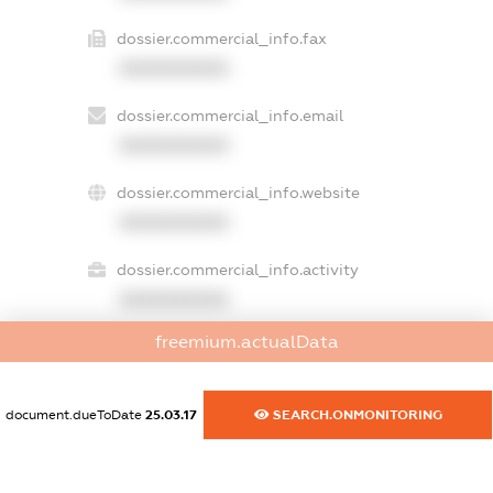
dossier.commercial_info.fax
XXXXXXXXXX
dossier.commercial_info.email
XXXXXXXXXX
dossier.commercial_info.website
XXXXXXXXXX
dossier.commercial_info.activity
XXXXXXXXXX
freemium.actualData
freemium.exampleText_1
freemium.exampleText_2
document.dueToDate
25.03.17
SEARCH.ONMONITORING
freemium.anonymousPerSearch2
FREEMIUM.DETAILS