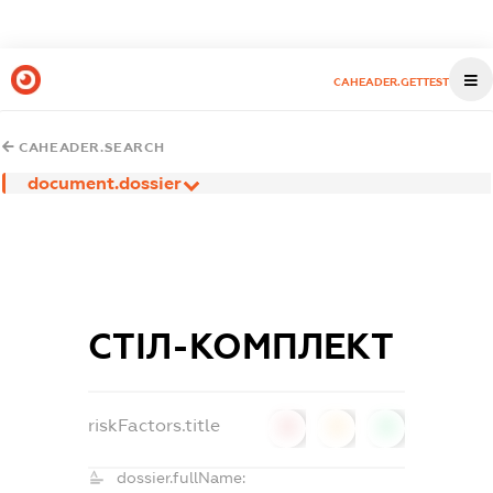
CAHEADER.GETTEST
CAHEADER.SEARCH
document.dossier
СТІЛ-КОМПЛЕКТ
riskFactors.title
0
0
0
dossier.fullName: