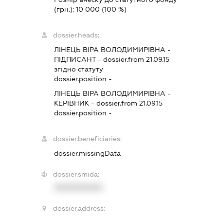
(грн.):
10 000
(100 %)
dossier.heads:
ЛІНЕЦЬ ВІРА ВОЛОДИМИРІВНА
-
ПІДПИСАНТ
- dossier.from 21.09.15
згідно статуту
dossier.position -
ЛІНЕЦЬ ВІРА ВОЛОДИМИРІВНА
-
КЕРІВНИК
- dossier.from 21.09.15
dossier.position -
dossier.beneficiaries:
dossier.missingData
dossier.smida:
XXXXXXXXXX
dossier.address: