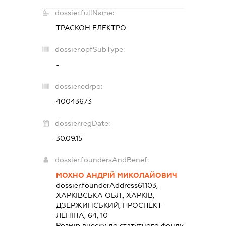
dossier.fullName:
ТРАСКОН ЕЛЕКТРО
dossier.opfSubType:
-
dossier.edrpo:
40043673
dossier.regDate:
30.09.15
dossier.foundersAndBenef:
МОХНО АНДРІЙ МИКОЛАЙОВИЧ
dossier.founderAddress
61103,
ХАРКІВСЬКА ОБЛ., ХАРКІВ,
ДЗЕРЖИНСЬКИЙ, ПРОСПЕКТ
ЛЕНІНА, 64, 10
Розмір внеску до статутного фонду