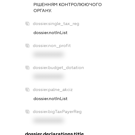
РIШЕННЯМ КОНТРОЛЮЮЧОГО
ОРГАНУ.
dossier.single_tax_reg
dossier.notInList
dossier.non_profit
XXXXXXXXXX
dossier.budget_dotation
XXXXXXXXXX
dossier.palne_akciz
dossier.notInList
dossier.bigTaxPayerReg
XXXXXXXXXX
dossier.declarations.title