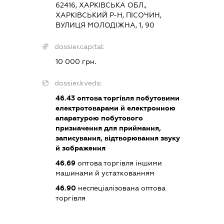
62416, ХАРКІВСЬКА ОБЛ.,
ХАРКІВСЬКИЙ Р-Н, ПІСОЧИН,
ВУЛИЦЯ МОЛОДІЖНА, 1, 90
dossier.capital:
10 000 грн.
dossier.kveds:
46.43
оптова торгівля побутовими
електротоварами й електронною
апаратурою побутового
призначення для приймання,
записування, відтворювання звуку
й зображення
46.69
оптова торгівля іншими
машинами й устаткованням
46.90
неспеціалізована оптова
торгівля