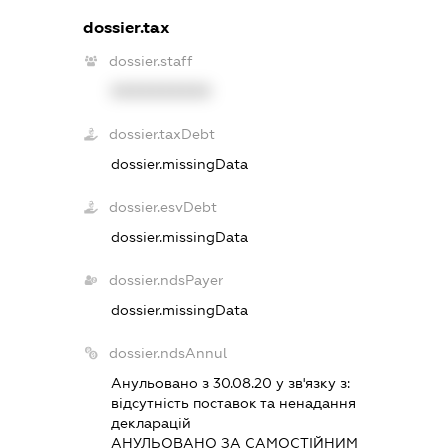
dossier.tax
dossier.staff
XXXXXXXXXX
dossier.taxDebt
dossier.missingData
dossier.esvDebt
dossier.missingData
dossier.ndsPayer
dossier.missingData
dossier.ndsAnnul
Анульовано з 30.08.20 у зв'язку з:
вiдсутнiсть поставок та ненадання
декларацiй
АНУЛЬОВАНО ЗА САМОСТIЙНИМ