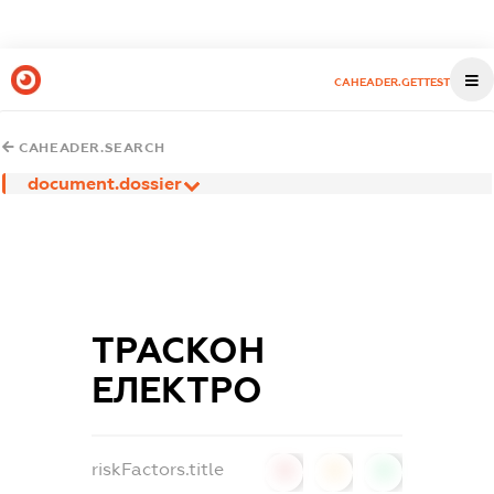
CAHEADER.GETTEST
CAHEADER.SEARCH
document.dossier
ТРАСКОН
ЕЛЕКТРО
riskFactors.title
0
0
0