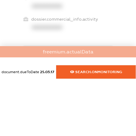
XXXXXXXXXX
dossier.commercial_info.activity
XXXXXXXXXX
freemium.actualData
freemium.exampleText_1
freemium.exampleText_2
freemium.anonymousPerSearch2
document.dueToDate
25.03.17
SEARCH.ONMONITORING
FREEMIUM.DETAILS
FREEMIUM.REGISTER