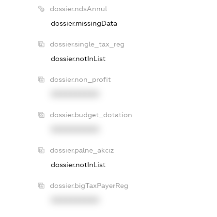
dossier.ndsAnnul
dossier.missingData
dossier.single_tax_reg
dossier.notInList
dossier.non_profit
XXXXXXXXXX
dossier.budget_dotation
XXXXXXXXXX
dossier.palne_akciz
dossier.notInList
dossier.bigTaxPayerReg
XXXXXXXXXX