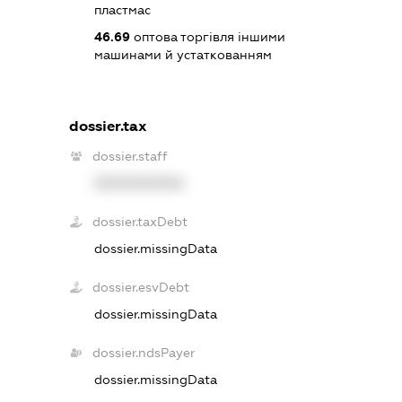
пластмас
46.69
оптова торгівля іншими
машинами й устаткованням
dossier.tax
dossier.staff
XXXXXXXXXX
dossier.taxDebt
dossier.missingData
dossier.esvDebt
dossier.missingData
dossier.ndsPayer
dossier.missingData