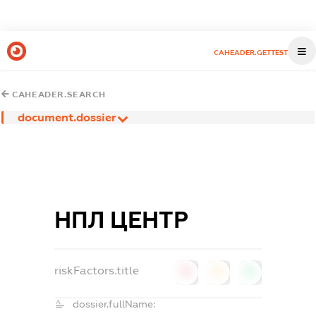
CAHEADER.GETTEST
CAHEADER.SEARCH
document.dossier
НПЛ ЦЕНТР
riskFactors.title
0
0
0
dossier.fullName: