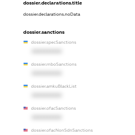
dossier.declarations.title
dossier.declarations.noData
dossier.sanctions
dossier.specSanctions
XXXXXXXXXX
dossier.rnboSanctions
XXXXXXXXXX
dossier.amkuBlackList
XXXXXXXXXX
dossier.ofacSanctions
XXXXXXXXXX
dossier.ofacNonSdnSanctions