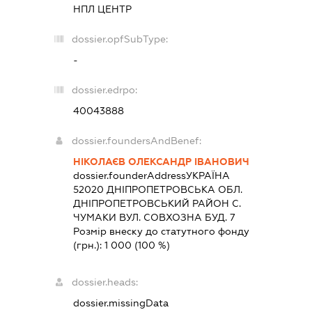
НПЛ ЦЕНТР
dossier.opfSubType:
-
dossier.edrpo:
40043888
dossier.foundersAndBenef:
НІКОЛАЄВ ОЛЕКСАНДР ІВАНОВИЧ
dossier.founderAddress
УКРАЇНА
52020 ДНIПРОПЕТРОВСЬКА ОБЛ.
ДНIПРОПЕТРОВСЬКИЙ РАЙОН С.
ЧУМАКИ ВУЛ. СОВХОЗНА БУД. 7
Розмір внеску до статутного фонду
(грн.):
1 000
(100 %)
dossier.heads:
dossier.missingData