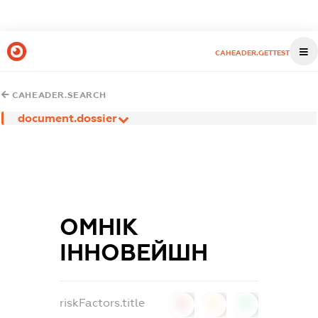
CAHEADER.GETTEST
CAHEADER.SEARCH
document.dossier
ОМНІК
ІННОВЕЙШН
riskFactors.title
0
0
0