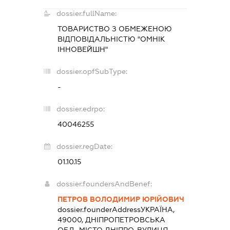
dossier.fullName:
ТОВАРИСТВО З ОБМЕЖЕНОЮ
ВІДПОВІДАЛЬНІСТЮ "ОМНІК
ІННОВЕЙШН"
dossier.opfSubType:
-
dossier.edrpo:
40046255
dossier.regDate:
01.10.15
dossier.foundersAndBenef:
ПЕТРОВ ВОЛОДИМИР ЮРІЙОВИЧ
dossier.founderAddress
УКРАЇНА,
49000, ДНІПРОПЕТРОВСЬКА