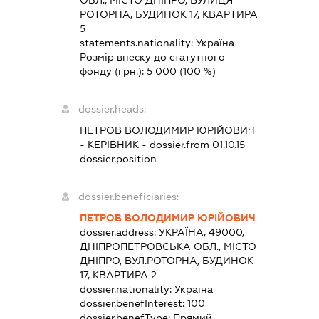
ОБЛ., МІСТО ДНІПРО, ВУЛИЦЯ
РОТОРНА, БУДИНОК 17, КВАРТИРА
5
statements.nationality:
Україна
Розмір внеску до статутного
фонду (грн.):
5 000
(100 %)
dossier.heads:
ПЕТРОВ ВОЛОДИМИР ЮРІЙОВИЧ
-
КЕРІВНИК
- dossier.from 01.10.15
dossier.position -
dossier.beneficiaries:
ПЕТРОВ ВОЛОДИМИР ЮРІЙОВИЧ
dossier.address:
УКРАЇНА, 49000,
ДНІПРОПЕТРОВСЬКА ОБЛ., МІСТО
ДНІПРО, ВУЛ.РОТОРНА, БУДИНОК
17, КВАРТИРА 2
dossier.nationality:
Україна
dossier.benefInterest:
100
dossier.benefType:
Прямий