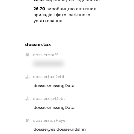
26.70
виробництво оптичних
приладів і фотографічного
устатковання
dossier.tax
dossier.staff
XXXXXXXXXX
dossier.taxDebt
dossier.missingData
dossier.esvDebt
dossier.missingData
dossier.ndsPayer
dossier.yes
dossier.ndsInn