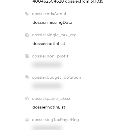
400462504628
dossier.from 31.10.15
dossier.ndsAnnul
dossier.missingData
dossier.single_tax_reg
dossier.notInList
dossier.non_profit
XXXXXXXXXX
dossier.budget_dotation
XXXXXXXXXX
dossier.palne_akciz
dossier.notInList
dossier.bigTaxPayerReg
XXXXXXXXXX