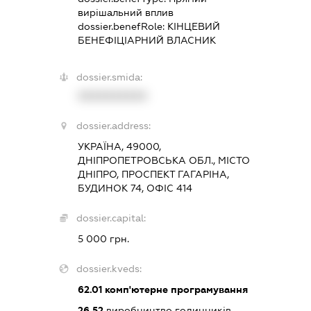
вирішальний вплив
dossier.benefRole:
КІНЦЕВИЙ
БЕНЕФІЦІАРНИЙ ВЛАСНИК
dossier.smida:
XXXXXXXXXX
dossier.address:
УКРАЇНА, 49000,
ДНІПРОПЕТРОВСЬКА ОБЛ., МІСТО
ДНІПРО, ПРОСПЕКТ ГАГАРІНА,
БУДИНОК 74, ОФІС 414
dossier.capital:
5 000 грн.
dossier.kveds:
62.01
комп'ютерне програмування
26.52
виробництво годинників