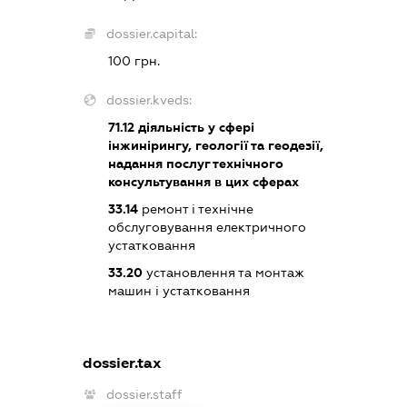
dossier.capital:
100 грн.
dossier.kveds:
71.12
діяльність у сфері
інжинірингу, геології та геодезії,
надання послуг технічного
консультування в цих сферах
33.14
ремонт і технічне
обслуговування електричного
устатковання
33.20
установлення та монтаж
машин і устатковання
dossier.tax
dossier.staff