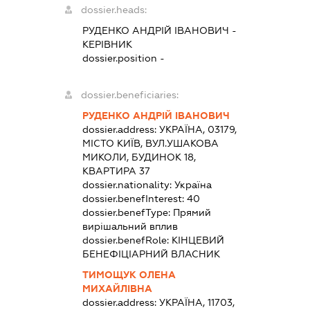
dossier.heads:
РУДЕНКО АНДРІЙ ІВАНОВИЧ
-
КЕРІВНИК
dossier.position -
dossier.beneficiaries:
РУДЕНКО АНДРІЙ ІВАНОВИЧ
dossier.address:
УКРАЇНА, 03179,
МІСТО КИЇВ, ВУЛ.УШАКОВА
МИКОЛИ, БУДИНОК 18,
КВАРТИРА 37
dossier.nationality:
Україна
dossier.benefInterest:
40
dossier.benefType:
Прямий
вирішальний вплив
dossier.benefRole:
КІНЦЕВИЙ
БЕНЕФІЦІАРНИЙ ВЛАСНИК
ТИМОЩУК ОЛЕНА
МИХАЙЛІВНА
dossier.address:
УКРАЇНА, 11703,