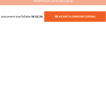
freemium.actualData
dossier.commercial_info.postal_address
XXXXXXXXXX
document.dueToDate
18.02.26
SEARCH.ONMONITORING
dossier.commercial_info.phone
XXXXXXXXXX
dossier.commercial_info.fax
XXXXXXXXXX
dossier.commercial_info.email
XXXXXXXXXX
dossier.commercial_info.website
XXXXXXXXXX
dossier.commercial_info.activity
XXXXXXXXXX