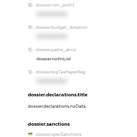
dossier.non_profit
XXXXXXXXXX
dossier.budget_dotation
XXXXXXXXXX
dossier.palne_akciz
dossier.notInList
dossier.bigTaxPayerReg
XXXXXXXXXX
dossier.declarations.title
dossier.declarations.noData
dossier.sanctions
dossier.specSanctions