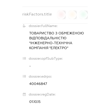
riskFactors.title
0
0
0
dossier.fullName:
ТОВАРИСТВО З ОБМЕЖЕНОЮ
ВІДПОВІДАЛЬНІСТЮ
"ІНЖЕНЕРНО-ТЕХНІЧНА
КОМПАНІЯ "ЕЛЕКТРО"
dossier.opfSubType:
-
dossier.edrpo:
40046847
dossier.regDate:
01.10.15