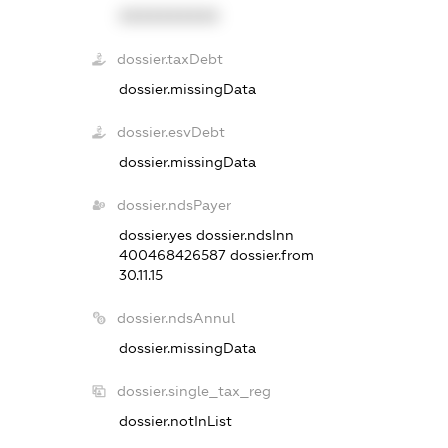
XXXXXXXXXX
dossier.taxDebt
dossier.missingData
dossier.esvDebt
dossier.missingData
dossier.ndsPayer
dossier.yes
dossier.ndsInn
400468426587
dossier.from
30.11.15
dossier.ndsAnnul
dossier.missingData
dossier.single_tax_reg
dossier.notInList