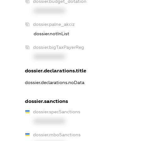
dossier.budget_dotation
XXXXXXXXXX
dossier.palne_akciz
dossier.notInList
dossier.bigTaxPayerReg
XXXXXXXXXX
dossier.declarations.title
dossier.declarations.noData
dossier.sanctions
dossier.specSanctions
XXXXXXXXXX
dossier.rnboSanctions