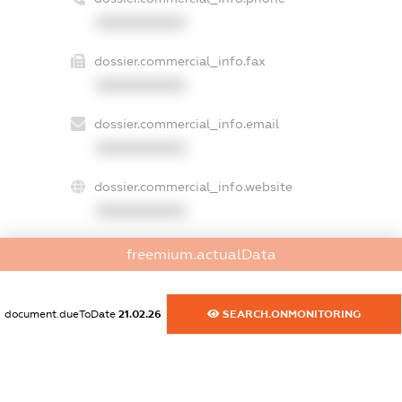
XXXXXXXXXX
dossier.commercial_info.fax
XXXXXXXXXX
dossier.commercial_info.email
XXXXXXXXXX
dossier.commercial_info.website
XXXXXXXXXX
dossier.commercial_info.activity
freemium.actualData
XXXXXXXXXX
document.dueToDate
21.02.26
SEARCH.ONMONITORING
freemium.exampleText_1
freemium.exampleText_2
freemium.anonymousPerSearch2