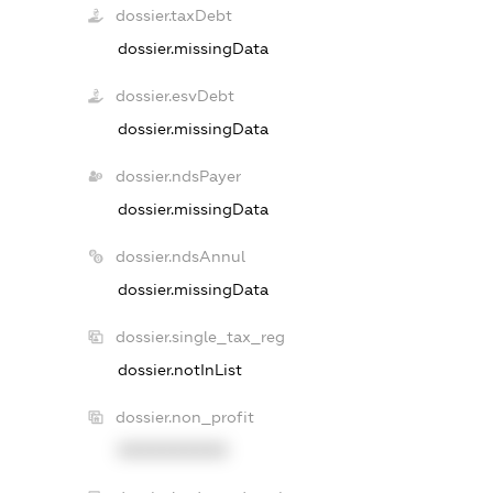
dossier.taxDebt
dossier.missingData
dossier.esvDebt
dossier.missingData
dossier.ndsPayer
dossier.missingData
dossier.ndsAnnul
dossier.missingData
dossier.single_tax_reg
dossier.notInList
dossier.non_profit
XXXXXXXXXX