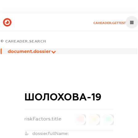
CAHEADER.GETTEST
CAHEADER.SEARCH
document.dossier
ШОЛОХОВА-19
riskFactors.title
0
0
0
dossier.fullName: