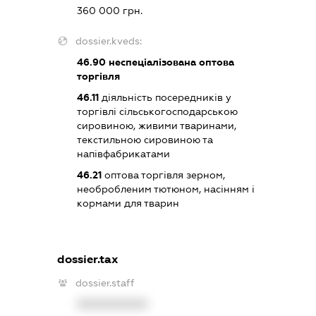
360 000 грн.
dossier.kveds:
46.90
неспеціалізована оптова
торгівля
46.11
діяльність посередників у
торгівлі сільськогосподарською
сировиною, живими тваринами,
текстильною сировиною та
напівфабрикатами
46.21
оптова торгівля зерном,
необробленим тютюном, насінням і
кормами для тварин
dossier.tax
dossier.staff
XXXXXXXXXX