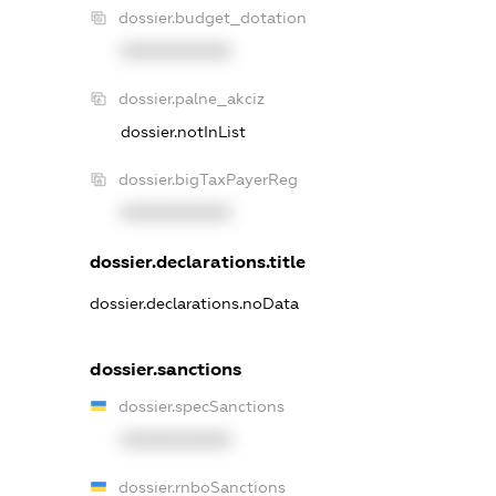
dossier.budget_dotation
XXXXXXXXXX
dossier.palne_akciz
dossier.notInList
dossier.bigTaxPayerReg
XXXXXXXXXX
dossier.declarations.title
dossier.declarations.noData
dossier.sanctions
dossier.specSanctions
XXXXXXXXXX
dossier.rnboSanctions