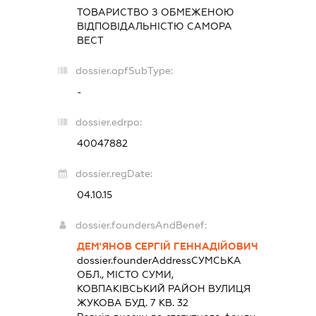
ТОВАРИСТВО З ОБМЕЖЕНОЮ
ВІДПОВІДАЛЬНІСТЮ
САМОРА
ВЕСТ
dossier.opfSubType:
-
dossier.edrpo:
40047882
dossier.regDate:
04.10.15
dossier.foundersAndBenef:
ДЕМ'ЯНОВ СЕРГІЙ ГЕННАДІЙОВИЧ
dossier.founderAddress
СУМСЬКА
ОБЛ., МІСТО СУМИ,
КОВПАКІВСЬКИЙ РАЙОН ВУЛИЦЯ
ЖУКОВА БУД. 7 КВ. 32