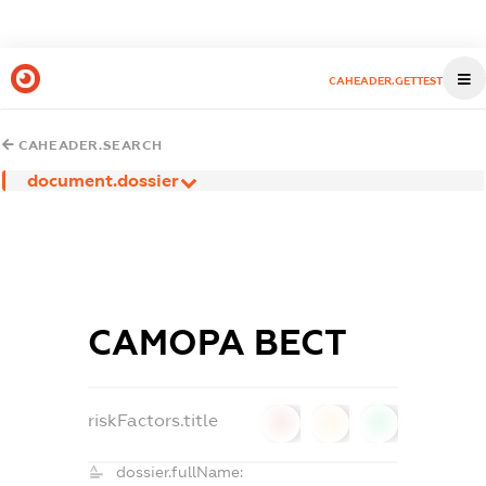
CAHEADER.GETTEST
CAHEADER.SEARCH
document.dossier
САМОРА ВЕСТ
riskFactors.title
0
0
0
dossier.fullName: