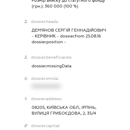
Розмір внеску до статутного фонду
(грн.):
360 000
(100 %)
dossier.heads:
ДЕМ'ЯНОВ СЕРГІЙ ГЕННАДІЙОВИЧ
-
КЕРІВНИК
- dossier.from 25.08.16
dossier.position -
dossier.beneficiaries:
dossier.missingData
dossier.smida:
XXXXXXXXXX
dossier.address:
08205, КИЇВСЬКА ОБЛ., ІРПІНЬ,
ВУЛИЦЯ ГРИБОЄДОВА, 2, 35/4
dossier.capital: