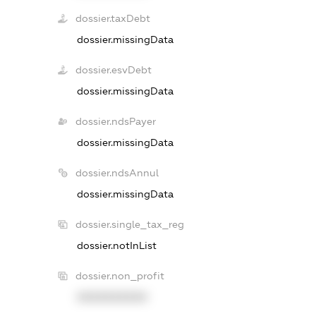
dossier.taxDebt
dossier.missingData
dossier.esvDebt
dossier.missingData
dossier.ndsPayer
dossier.missingData
dossier.ndsAnnul
dossier.missingData
dossier.single_tax_reg
dossier.notInList
dossier.non_profit
XXXXXXXXXX