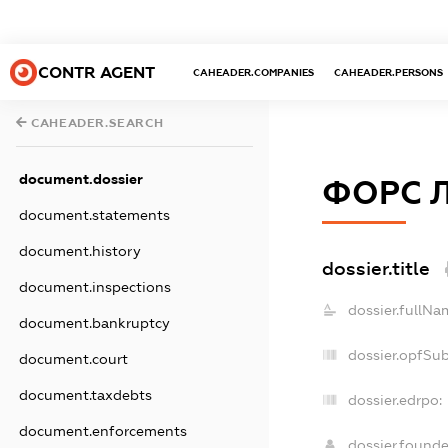
CONTR AGENT
CAHEADER.COMPANIES
CAHEADER.PERSONS
CAHEADER.SEARCH
document.dossier
ФОРС 
document.statements
document.history
dossier.title
document.inspections
dossier.fullNa
document.bankruptcy
dossier.opfSu
document.court
document.taxdebts
dossier.edrpo:
document.enforcements
dossier.found