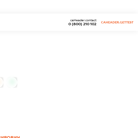
caHeader.contact
CAHEADER.GETTEST
0 (800) 210 102
0
МИРОВИЧ