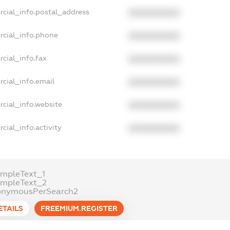
rcial_info.postal_address
XXXXXXXXXX
rcial_info.phone
XXXXXXXXXX
cial_info.fax
XXXXXXXXXX
cial_info.email
XXXXXXXXXX
cial_info.website
XXXXXXXXXX
cial_info.activity
XXXXXXXXXX
mpleText_1
ampleText_2
onymousPerSearch2
ETAILS
FREEMIUM.REGISTER