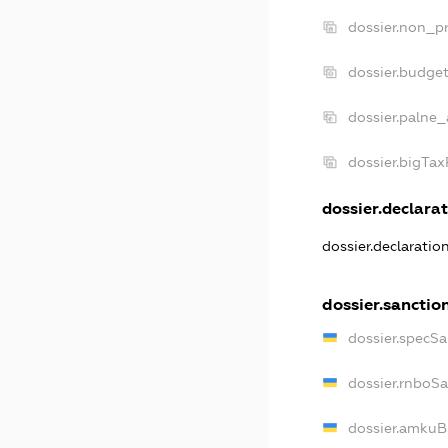
dossier.non_pr
dossier.budge
dossier.palne_
dossier.bigTa
dossier.declarat
dossier.declarati
dossier.sanctio
dossier.specS
dossier.rnboS
dossier.amkuB