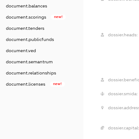
document.balances
document.scorings
new!
document.tenders
dossier.heads:
document.publicfunds
document.ved
document.semantrum
document.relationships
dossier.benefic
document.licenses
new!
dossier.smida:
dossier.addres
dossier.capital