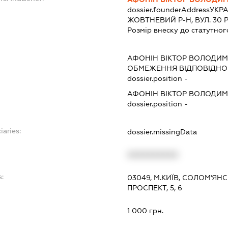
dossier.founderAddress
УКРА
ЖОВТНЕВИЙ Р-Н, ВУЛ. 30 Р
Розмір внеску до статутног
АФОНІН ВІКТОР ВОЛОДИ
ОБМЕЖЕННЯ ВІДПОВІДНО 
dossier.position -
АФОНІН ВІКТОР ВОЛОДИ
dossier.position -
iaries:
dossier.missingData
XXXXXXXXXX
s:
03049, М.КИЇВ, СОЛОМ'Я
ПРОСПЕКТ, 5, 6
:
1 000 грн.