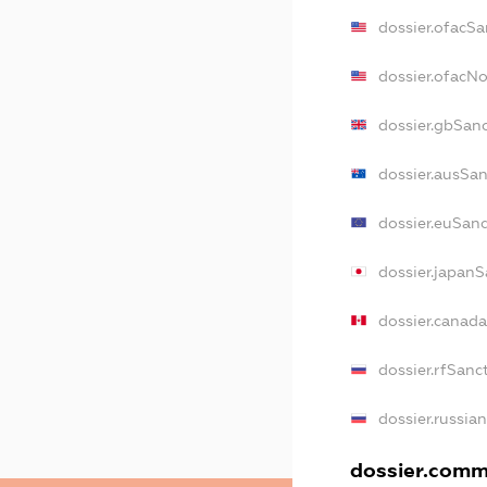
dossier.ofacSa
dossier.ofacN
dossier.gbSan
dossier.ausSa
dossier.euSan
dossier.japan
dossier.canad
dossier.rfSanc
dossier.russia
dossier.comme