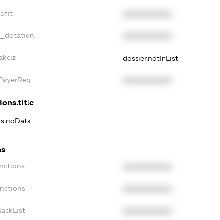
ofit
XXXXXXXXXX
t_dotation
XXXXXXXXXX
akciz
dossier.notInList
xPayerReg
XXXXXXXXXX
ions.title
ons.noData
ns
anctions
XXXXXXXXXX
anctions
XXXXXXXXXX
lackList
XXXXXXXXXX