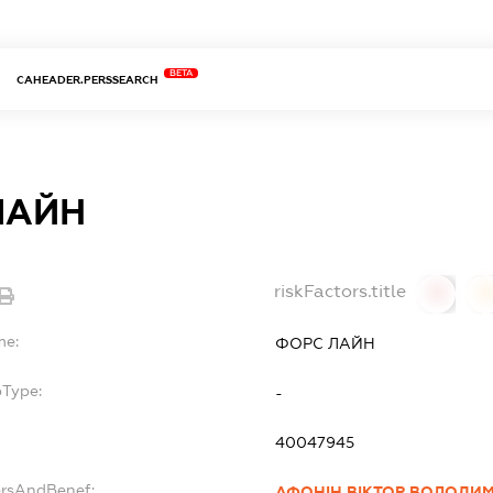
BETA
CAHEADER.PERSSEARCH
ЛАЙН
riskFactors.title
0
0
me:
ФОРС ЛАЙН
bType:
-
40047945
ersAndBenef:
АФОНІН ВІКТОР ВОЛОДИ