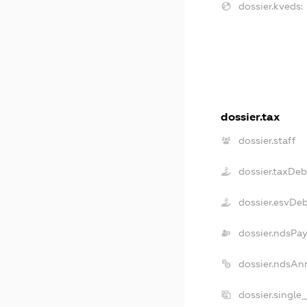
dossier.kveds:
dossier.tax
dossier.staff
dossier.taxDeb
dossier.esvDe
dossier.ndsPay
dossier.ndsAn
dossier.single