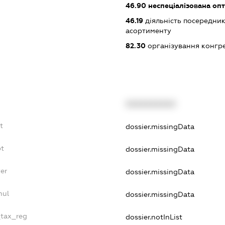
46.90
неспеціалізована опт
46.19
діяльність посередник
асортименту
82.30
організування конгре
XXXXXXXXXX
t
dossier.missingData
bt
dossier.missingData
er
dossier.missingData
nul
dossier.missingData
_tax_reg
dossier.notInList