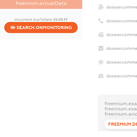
freemium.actualData
dossier.comme
document.dueToDate
25.03.17
dossier.comme
SEARCH.ONMONITORING
dossier.commer
dossier.commer
dossier.commer
dossier.commer
freemium.exa
freemium.ex
freemium.an
FREEMIUM.D