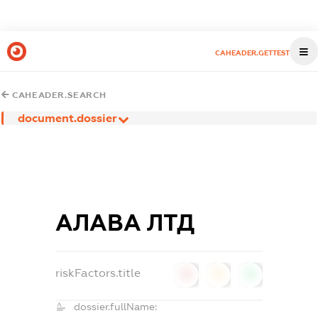
CAHEADER.GETTEST
CAHEADER.SEARCH
document.dossier
АЛАВА ЛТД
riskFactors.title
0
0
0
dossier.fullName: