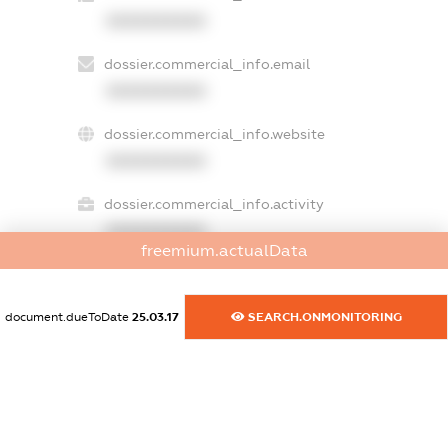
XXXXXXXXXX
dossier.commercial_info.email
XXXXXXXXXX
dossier.commercial_info.website
XXXXXXXXXX
dossier.commercial_info.activity
XXXXXXXXXX
freemium.actualData
document.dueToDate
25.03.17
SEARCH.ONMONITORING
freemium.exampleText_1
freemium.exampleText_2
freemium.anonymousPerSearch2
FREEMIUM.DETAILS
FREEMIUM.REGISTER