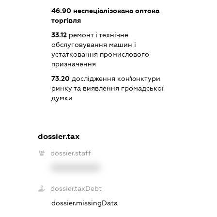
46.90
неспеціалізована оптова
торгівля
33.12
ремонт і технічне
обслуговування машин і
устатковання промислового
призначення
73.20
дослідження кон'юнктури
ринку та виявлення громадської
думки
dossier.tax
dossier.staff
XXXXXXXXXX
dossier.taxDebt
dossier.missingData