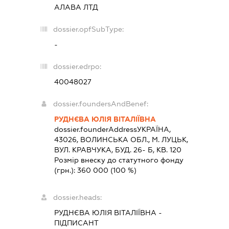
АЛАВА ЛТД
dossier.opfSubType:
-
dossier.edrpo:
40048027
dossier.foundersAndBenef:
РУДНЄВА ЮЛІЯ ВІТАЛІЇВНА
dossier.founderAddress
УКРАЇНА,
43026, ВОЛИНСЬКА ОБЛ., М. ЛУЦЬК,
ВУЛ. КРАВЧУКА, БУД. 26- Б, КВ. 120
Розмір внеску до статутного фонду
(грн.):
360 000
(100 %)
dossier.heads:
РУДНЄВА ЮЛІЯ ВІТАЛІЇВНА
-
ПІДПИСАНТ