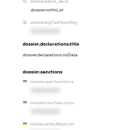
dossier.palne_akciz
dossier.notInList
dossier.bigTaxPayerReg
XXXXXXXXXX
dossier.declarations.title
dossier.declarations.noData
dossier.sanctions
dossier.specSanctions
XXXXXXXXXX
dossier.rnboSanctions
XXXXXXXXXX
dossier.amkuBlackList