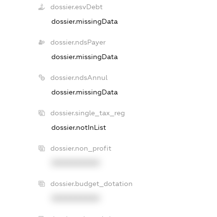
dossier.esvDebt
dossier.missingData
dossier.ndsPayer
dossier.missingData
dossier.ndsAnnul
dossier.missingData
dossier.single_tax_reg
dossier.notInList
dossier.non_profit
XXXXXXXXXX
dossier.budget_dotation
XXXXXXXXXX