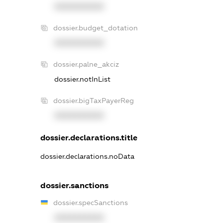
XXXXXXXXXX
dossier.budget_dotation
XXXXXXXXXX
dossier.palne_akciz
dossier.notInList
dossier.bigTaxPayerReg
XXXXXXXXXX
dossier.declarations.title
dossier.declarations.noData
dossier.sanctions
dossier.specSanctions
XXXXXXXXXX