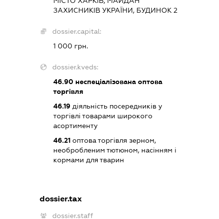
МІСТО ХАРКІВ, МАЙДАН
ЗАХИСНИКІВ УКРАЇНИ, БУДИНОК 2
dossier.capital:
1 000 грн.
dossier.kveds:
46.90
неспеціалізована оптова
торгівля
46.19
діяльність посередників у
торгівлі товарами широкого
асортименту
46.21
оптова торгівля зерном,
необробленим тютюном, насінням і
кормами для тварин
dossier.tax
dossier.staff