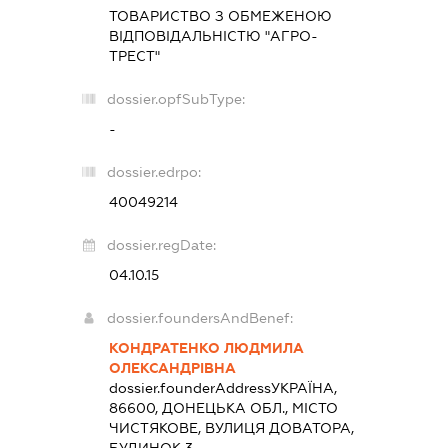
ТОВАРИСТВО З ОБМЕЖЕНОЮ
ВІДПОВІДАЛЬНІСТЮ "АГРО-
ТРЕСТ"
dossier.opfSubType:
-
dossier.edrpo:
40049214
dossier.regDate:
04.10.15
dossier.foundersAndBenef:
КОНДРАТЕНКО ЛЮДМИЛА
ОЛЕКСАНДРІВНА
dossier.founderAddress
УКРАЇНА,
86600, ДОНЕЦЬКА ОБЛ., МІСТО
ЧИСТЯКОВЕ, ВУЛИЦЯ ДОВАТОРА,