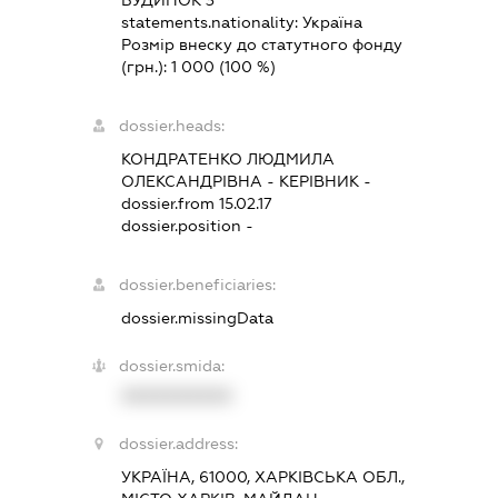
БУДИНОК 3
statements.nationality:
Україна
Розмір внеску до статутного фонду
(грн.):
1 000
(100 %)
dossier.heads:
КОНДРАТЕНКО ЛЮДМИЛА
ОЛЕКСАНДРІВНА
-
КЕРІВНИК
-
dossier.from 15.02.17
dossier.position -
dossier.beneficiaries:
dossier.missingData
dossier.smida:
XXXXXXXXXX
dossier.address:
УКРАЇНА, 61000, ХАРКІВСЬКА ОБЛ.,