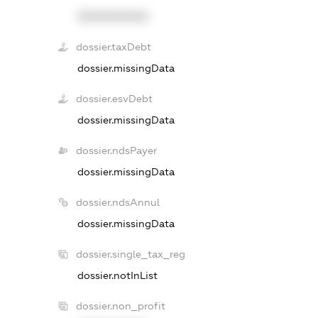
XXXXXXXXXX
dossier.taxDebt
dossier.missingData
dossier.esvDebt
dossier.missingData
dossier.ndsPayer
dossier.missingData
dossier.ndsAnnul
dossier.missingData
dossier.single_tax_reg
dossier.notInList
dossier.non_profit