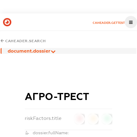
CAHEADER.GETTEST
CAHEADER.SEARCH
document.dossier
АГРО-ТРЕСТ
riskFactors.title
0
0
0
dossier.fullName: