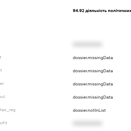
94.92
діяльність політичних
XXXXXXXXXX
t
dossier.missingData
t
dossier.missingData
er
dossier.missingData
nul
dossier.missingData
_tax_reg
dossier.notInList
ofit
XXXXXXXXXX