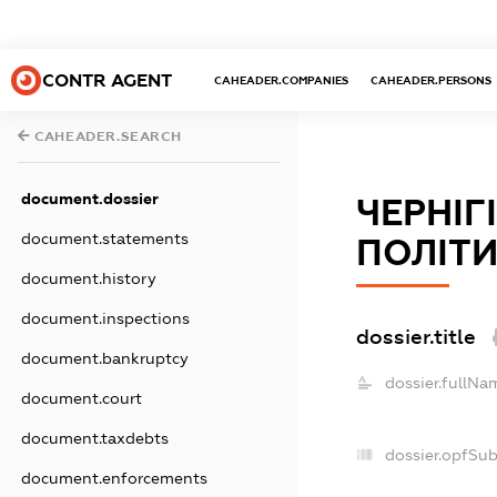
CONTR AGENT
CAHEADER.COMPANIES
CAHEADER.PERSONS
CAHEADER.SEARCH
document.dossier
ЧЕРНІГ
document.statements
ПОЛІТИ
document.history
document.inspections
dossier.title
document.bankruptcy
dossier.fullNa
document.court
document.taxdebts
dossier.opfSu
document.enforcements