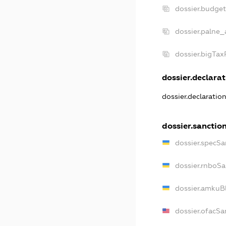
dossier.budge
dossier.palne_
dossier.bigTa
dossier.declarat
dossier.declaratio
dossier.sanctio
dossier.specSa
dossier.rnboSa
dossier.amkuBl
dossier.ofacSa