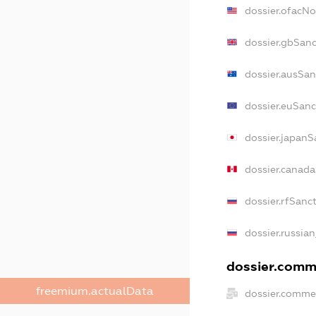
dossier.ofacN
dossier.gbSan
dossier.ausSan
dossier.euSanc
dossier.japanS
dossier.canad
dossier.rfSanc
dossier.russian
dossier.comme
freemium.actualData
dossier.comme