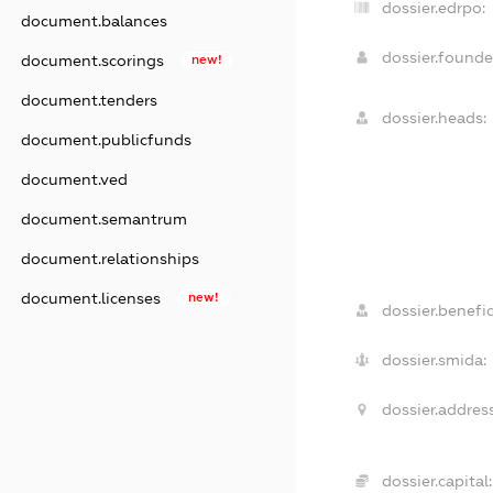
dossier.edrpo:
document.balances
dossier.found
document.scorings
new!
document.tenders
dossier.heads:
document.publicfunds
document.ved
document.semantrum
document.relationships
document.licenses
new!
dossier.benefic
dossier.smida:
dossier.address
dossier.capital: