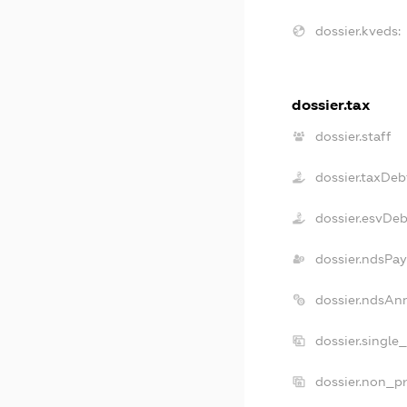
dossier.kveds:
dossier.tax
dossier.staff
dossier.taxDeb
dossier.esvDeb
dossier.ndsPay
dossier.ndsAn
dossier.single
dossier.non_pr