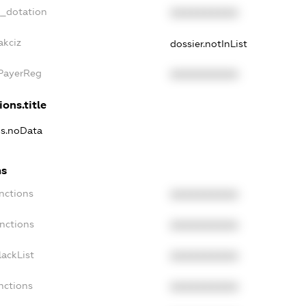
t_dotation
XXXXXXXXXX
akciz
dossier.notInList
xPayerReg
XXXXXXXXXX
ions.title
ns.noData
ns
nctions
XXXXXXXXXX
nctions
XXXXXXXXXX
ackList
XXXXXXXXXX
nctions
XXXXXXXXXX