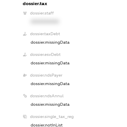
dossier.tax
dossier.staff
XXXXXXXXXX
dossier.taxDebt
dossier.missingData
dossier.esvDebt
dossier.missingData
dossier.ndsPayer
dossier.missingData
dossier.ndsAnnul
dossier.missingData
dossier.single_tax_reg
dossier.notInList