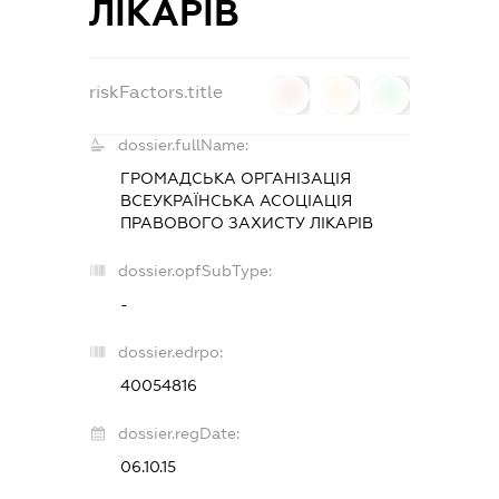
ЛІКАРІВ
riskFactors.title
0
0
0
dossier.fullName:
ГРОМАДСЬКА ОРГАНІЗАЦІЯ
ВСЕУКРАЇНСЬКА АСОЦІАЦІЯ
ПРАВОВОГО ЗАХИСТУ ЛІКАРІВ
dossier.opfSubType:
-
dossier.edrpo:
40054816
dossier.regDate:
06.10.15