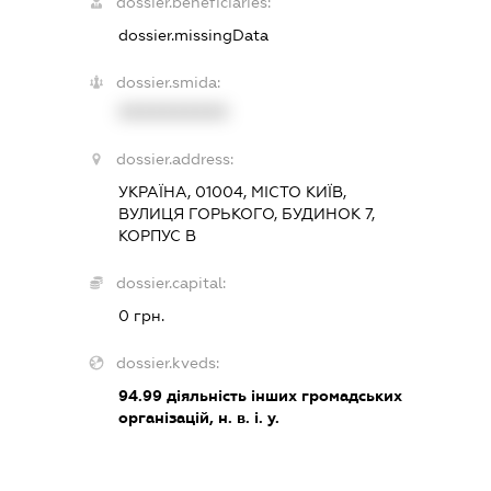
dossier.beneficiaries:
dossier.missingData
dossier.smida:
XXXXXXXXXX
dossier.address:
УКРАЇНА, 01004, МІСТО КИЇВ,
ВУЛИЦЯ ГОРЬКОГО, БУДИНОК 7,
КОРПУС В
dossier.capital:
0 грн.
dossier.kveds:
94.99
діяльність інших громадських
організацій, н. в. і. у.