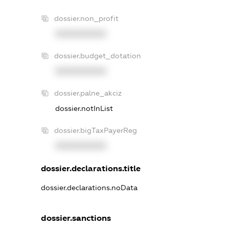
dossier.non_profit
XXXXXXXXXX
dossier.budget_dotation
XXXXXXXXXX
dossier.palne_akciz
dossier.notInList
dossier.bigTaxPayerReg
XXXXXXXXXX
dossier.declarations.title
dossier.declarations.noData
dossier.sanctions