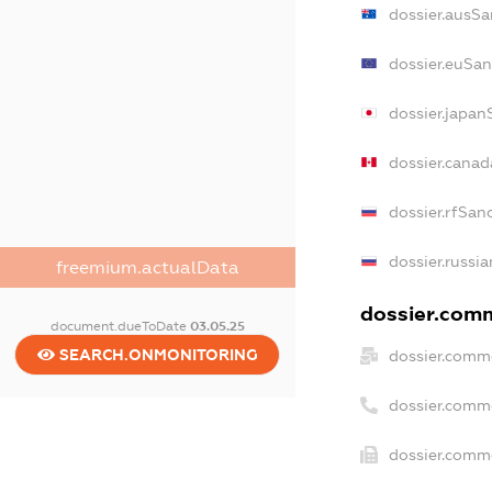
dossier.ausSa
dossier.euSan
dossier.japan
dossier.cana
dossier.rfSan
dossier.russia
freemium.actualData
dossier.comm
document.dueToDate
03.05.25
SEARCH.ONMONITORING
dossier.comme
dossier.comm
dossier.comme