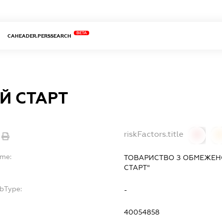
BETA
CAHEADER.PERSSEARCH
Й СТАРТ
riskFactors.title
0
ame:
ТОВАРИСТВО З ОБМЕЖЕН
СТАРТ"
ubType:
-
40054858