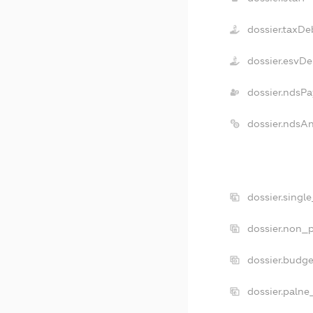
dossier.taxDe
dossier.esvDe
dossier.ndsPa
dossier.ndsA
dossier.singl
dossier.non_p
dossier.budg
dossier.palne