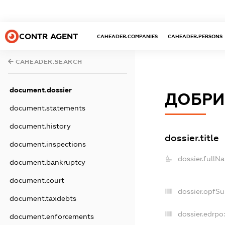
CONTR AGENT
CAHEADER.COMPANIES
CAHEADER.PERSONS
CAHEADER.SEARCH
document.dossier
ДОБРИ
document.statements
document.history
dossier.title
document.inspections
dossier.fullN
document.bankruptcy
document.court
dossier.opfS
document.taxdebts
dossier.edrpo:
document.enforcements