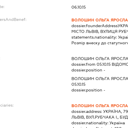
te:
06.10.15
dersAndBenef:
ВОЛОШИН ОЛЬГА ЯРОСЛА
dossier.founderAddress
УКРА
МІСТО ЛЬВІВ, ВУЛИЦЯ РУБЧ
statements.nationality:
Укра
Розмір внеску до статутног
:
ВОЛОШИН ОЛЬГА ЯРОСЛА
dossier.from 05.10.15
ВІДОМО
dossier.position -
ВОЛОШИН ОЛЬГА ЯРОСЛА
05.10.15
dossier.position -
ciaries:
ВОЛОШИН ОЛЬГА ЯРОСЛА
dossier.address:
УКРАЇНА, 7
ЛЬВІВ, ВУЛ.РУБЧАКА І., БУ
dossier.nationality:
Україна