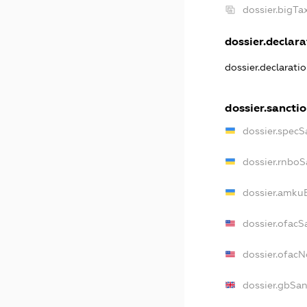
dossier.bigT
dossier.declarat
dossier.declarati
dossier.sancti
dossier.specS
dossier.rnboS
dossier.amkuB
dossier.ofacS
dossier.ofac
dossier.gbSan