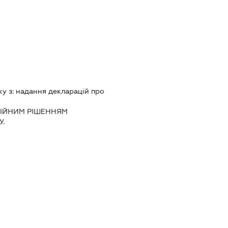
ку з:
надання декларацiй про
IЙНИМ РIШЕННЯМ
.