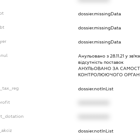
bt
dossier.missingData
bt
dossier.missingData
yer
dossier.missingData
nnul
Анульовано з 28.11.21 у зв'яз
вiдсутнiсть поставок
АНУЛЬОВАНО ЗА САМОСТ
КОНТРОЛЮЮЧОГО ОРГАНУ
e_tax_reg
dossier.notInList
rofit
XXXXXXXXXX
et_dotation
XXXXXXXXXX
_akciz
dossier.notInList