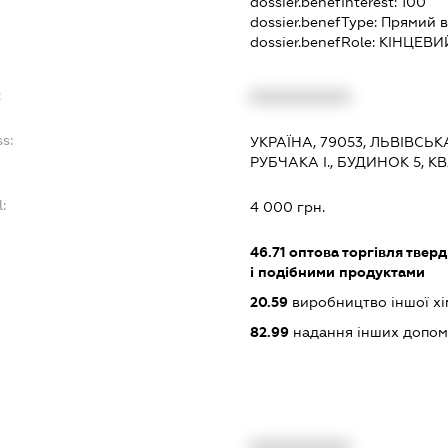
dossier.benefInterest:
100
dossier.benefType:
Прямий в
dossier.benefRole:
КІНЦЕВИ
:
XXXXXXXXXX
s:
УКРАЇНА, 79053, ЛЬВІВСЬК
РУБЧАКА І., БУДИНОК 5, К
:
4 000 грн.
46.71
оптова торгівля тверд
і подібними продуктами
20.59
виробництво іншої хімі
82.99
надання інших допоміж
XXXXXXXXXX