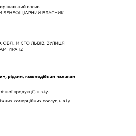
ирішальний вплив
Й БЕНЕФІЦІАРНИЙ ВЛАСНИК
А ОБЛ., МІСТО ЛЬВІВ, ВУЛИЦЯ
ВАРТИРА 12
им, рідким, газоподібним паливом
чної продукції, н.в.і.у.
них комерційних послуг, н.в.і.у.