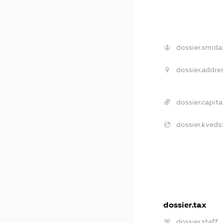
dossier.smida
dossier.addres
dossier.capital
dossier.kveds:
dossier.tax
dossier.staff