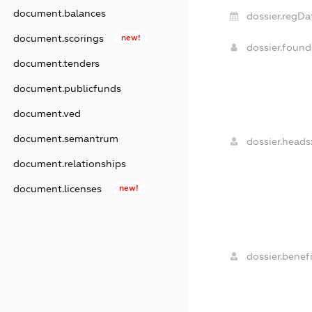
document.balances
dossier.regDa
document.scorings
new!
dossier.foun
document.tenders
document.publicfunds
document.ved
document.semantrum
dossier.heads
document.relationships
document.licenses
new!
dossier.benefi